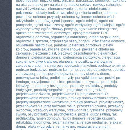
motion design
,
muzyka elektroniczna
,
narciarstwo biegowe
,
nauka gry
na gitarze
,
nauka gry na pianinie
,
nauka śpiewu
,
nawozy naturalne
,
nawyki żywieniowe
,
niemarnowanie jedzenia
,
nietolerancje
pokarmowe
,
obiady budżetowe
,
obsługa klienta online
,
ochrona
powietrza
,
ochrona przyrody
,
ochrona systemów
,
ochrona wód
,
odżywianie seniorów
,
ogród japoński
,
ogród miejski
,
ogród na
parapecie
,
ogród nowoczesny
,
ogród wertykalny
,
ogród wiejski
,
ogród
wypoczynkowy
,
ogród zimowy pomysły
,
ogrzewanie ekologiczne
,
opieka nad zwierzętami domowymi
,
oprogramowanie ERP
,
organizacja domowa
,
organizacja konferencji
,
organizacja kuchni
,
organizacja spiżarni
,
organizacja szafy
,
origami
,
oświetlenie domowe
,
oświetlenie nastrojowe
,
paintball
,
paleniska ogrodowe
,
palety
kolorów
,
panele akustyczne
,
parki linowe
,
pieczenie chleba na
zakwasie
,
pieczenie ciast
,
pieczywo bezglutenowe
,
piekarnictwo
domowe
,
pielęgnacja bonsai
,
pielęgnacja storczyków
,
pielęgnacja
sukulentów
,
piwo kraftowe
,
planowanie posiłków
,
planowanie
zakupów
,
platformy chmurowe
,
podcasts marketing
,
podróże aktywne
,
podróże budżetowe
,
podróże kulinarne
,
podróże objazdowe
,
podróże
z przyczepą
,
pomoc psychologiczna
,
pompy ciepła w domu
,
porównywarka lotów
,
portfolio artysty
,
porządki domowe
,
posiłki po
treningu
,
pozycjonowanie stron
,
produkcja muzyczna
,
produkcja
telewizyjna
,
produkty bez glutenu
,
produkty bez laktozy
,
produkty
tradycyjne
,
produkty wegańskie
,
projektowanie ogrodzeń
,
projektowanie światła
,
projektowanie UI
,
projektowanie UX
,
projektowanie wnętrz biurowych
,
projekty domów nowoczesnych
,
projekty krajobrazowe wertykalne
,
projekty parkowe
,
projekty wnętrz
,
przechowywanie
,
przesadzanie roślin
,
przestrzeń otwarta
,
przetwory
owocowe
,
przetwory warzywne
,
przewodniki turystyczne
,
przyprawy
świata
,
psy profilaktyka
,
psychoterapia
,
puzzle
,
quizy
,
rafting
,
rak
profilaktyka
,
ramen domowy
,
ravioli domowe
,
recenzje kawiarni
,
rehabilitacja domowa
,
reklama natywna
,
relacje medialne
,
relaks w
domu
,
relaks w ogrodzie
,
remarketing
,
restauracje premium
,