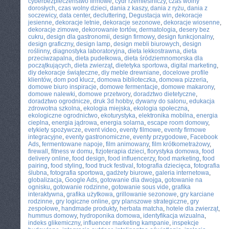
cyberbezpieczeństwo firmowe
,
cydr rzemieślniczy
,
czas wolny
dorosłych
,
czas wolny dzieci
,
dania z kaszy
,
dania z ryżu
,
dania z
soczewicy
,
data center
,
decluttering
,
Degustacja win
,
dekoracje
jesienne
,
dekoracje letnie
,
dekoracje sezonowe
,
dekoracje wiosenne
,
dekoracje zimowe
,
dekorowanie tortów
,
dermatologia
,
desery bez
cukru
,
design dla gastronomii
,
design firmowy
,
design funkcjonalny
,
design graficzny
,
design lamp
,
design mebli biurowych
,
design
roślinny
,
diagnostyka laboratoryjna
,
dieta lekkostrawna
,
dieta
przeciwzapalna
,
dieta pudełkowa
,
dieta śródziemnomorska dla
początkujących
,
dieta zwierząt
,
dietetyka sportowa
,
digital marketing
,
diy dekoracje świąteczne
,
diy meble drewniane
,
docelowe profile
klientów
,
dom pod klucz
,
domowa biblioteczka
,
domowa pizzeria
,
domowe biuro inspiracje
,
domowe fermentacje
,
domowe makarony
,
domowe nalewki
,
domowe przetwory
,
doradztwo dietetyczne
,
doradztwo ogrodnicze
,
druk 3d hobby
,
dywany do salonu
,
edukacja
zdrowotna szkolna
,
ekologia miejska
,
ekologia społeczna
,
ekologiczne ogrodnictwo
,
ekoturystyka
,
elektronika mobilna
,
energia
cieplna
,
energia jądrowa
,
energia solarna
,
escape room domowy
,
etykiety spożywcze
,
event video
,
eventy filmowe
,
eventy firmowe
integracyjne
,
eventy gastronomiczne
,
eventy przygodowe
,
Facebook
Ads
,
fermentowane napoje
,
film animowany
,
film krótkometrażowy
,
firewall
,
fitness w domu
,
fizjoterapia dzieci
,
florystyka domowa
,
food
delivery online
,
food design
,
food influencerzy
,
food marketing
,
food
pairing
,
food styling
,
food truck festival
,
fotografia dziecięca
,
fotografia
ślubna
,
fotografia sportowa
,
gadżety biurowe
,
galeria internetowa
,
globalizacja
,
Google Ads
,
gotowanie dla dwojga
,
gotowanie na
ognisku
,
gotowanie rodzinne
,
gotowanie sous vide
,
grafika
interaktywna
,
grafika użytkowa
,
grillowanie sezonowe
,
gry karciane
rodzinne
,
gry logiczne online
,
gry planszowe strategiczne
,
gry
zespołowe
,
handmade produkty
,
herbata matcha
,
hotele dla zwierząt
,
hummus domowy
,
hydroponika domowa
,
identyfikacja wizualna
,
indeks glikemiczny
,
influencer marketing kampanie
,
inspekcje