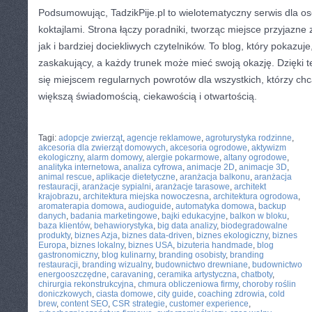
Podsumowując, TadzikPije.pl to wielotematyczny serwis dla o
koktajlami. Strona łączy poradniki, tworząc miejsce przyjazne
jak i bardziej dociekliwych czytelników. To blog, który pokazuje,
zaskakujący, a każdy trunek może mieć swoją okazję. Dzięki t
się miejscem regularnych powrotów dla wszystkich, którzy chc
większą świadomością, ciekawością i otwartością.
CATEGORIES:
TURYSTYKA, PODRÓŻE
Tagi:
adopcje zwierząt
,
agencje reklamowe
,
agroturystyka rodzinne
,
akcesoria dla zwierząt domowych
,
akcesoria ogrodowe
,
aktywizm
ekologiczny
,
alarm domowy
,
alergie pokarmowe
,
altany ogrodowe
,
analityka internetowa
,
analiza cyfrowa
,
animacje 2D
,
animacje 3D
,
animal rescue
,
aplikacje dietetyczne
,
aranżacja balkonu
,
aranżacja
restauracji
,
aranżacje sypialni
,
aranżacje tarasowe
,
architekt
krajobrazu
,
architektura miejska nowoczesna
,
architektura ogrodowa
,
aromaterapia domowa
,
audioguide
,
automatyka domowa
,
backup
danych
,
badania marketingowe
,
bajki edukacyjne
,
balkon w bloku
,
baza klientów
,
behawiorystyka
,
big data analizy
,
biodegradowalne
produkty
,
biznes Azja
,
biznes data-driven
,
biznes ekologiczny
,
biznes
Europa
,
biznes lokalny
,
biznes USA
,
bizuteria handmade
,
blog
gastronomiczny
,
blog kulinarny
,
branding osobisty
,
branding
restauracji
,
branding wizualny
,
budownictwo drewniane
,
budownictwo
energooszczędne
,
caravaning
,
ceramika artystyczna
,
chatboty
,
chirurgia rekonstrukcyjna
,
chmura obliczeniowa firmy
,
choroby roślin
doniczkowych
,
ciasta domowe
,
city guide
,
coaching zdrowia
,
cold
brew
,
content SEO
,
CSR strategie
,
customer experience
,