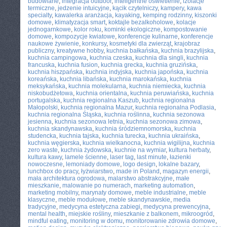
budowlane
,
integracja outdoor
,
inteligentne oświetlenie
,
izolacje
termiczne
,
jedzenie intuicyjne
,
kącik czytelniczy
,
kampery
,
kawa
specialty
,
kawalerka aranżacja
,
kayaking
,
kemping rodzinny
,
kiszonki
domowe
,
klimatyzacja smart
,
koktajle bezalkoholowe
,
kolacje
jednogarnkowe
,
kolor roku
,
kominki ekologiczne
,
kompostowanie
domowe
,
kompozycje kwiatowe
,
konferencje kulinarne
,
konferencje
naukowe żywienie
,
konkursy
,
kosmetyki dla zwierząt
,
krajobraz
publiczny
,
kreatywne hobby
,
kuchnia bałkańska
,
kuchnia brazylijska
,
kuchnia campingowa
,
kuchnia czeska
,
kuchnia dla singli
,
kuchnia
francuska
,
kuchnia fusion
,
kuchnia grecka
,
kuchnia gruzińska
,
kuchnia hiszpańska
,
kuchnia indyjska
,
kuchnia japońska
,
kuchnia
koreańska
,
kuchnia libańska
,
kuchnia marokańska
,
kuchnia
meksykańska
,
kuchnia molekularna
,
kuchnia niemiecka
,
kuchnia
niskobudżetowa
,
kuchnia orientalna
,
kuchnia peruwiańska
,
kuchnia
portugalska
,
kuchnia regionalna Kaszub
,
kuchnia regionalna
Małopolski
,
kuchnia regionalna Mazur
,
kuchnia regionalna Podlasia
,
kuchnia regionalna Śląska
,
kuchnia roślinna
,
kuchnia sezonowa
jesienna
,
kuchnia sezonowa letnia
,
kuchnia sezonowa zimowa
,
kuchnia skandynawska
,
kuchnia śródziemnomorska
,
kuchnia
studencka
,
kuchnia tajska
,
kuchnia turecka
,
kuchnia ukraińska
,
kuchnia węgierska
,
kuchnia wielkanocna
,
kuchnia wigilijna
,
kuchnia
zero waste
,
kuchnia żydowska
,
kuchnie na wymiar
,
kultura herbaty
,
kultura kawy
,
lamele ścienne
,
laser tag
,
last minute
,
łazienki
nowoczesne
,
lemoniady domowe
,
logo design
,
lokalne bazary
,
lunchbox do pracy
,
łyżwiarstwo
,
made in Poland
,
magazyn energii
,
mała architektura ogrodowa
,
malarstwo abstrakcyjne
,
małe
mieszkanie
,
malowanie po numerach
,
marketing automation
,
marketing mobilny
,
marynaty domowe
,
meble industrialne
,
meble
klasyczne
,
meble modułowe
,
meble skandynawskie
,
media
tradycyjne
,
medycyna estetyczna zabiegi
,
medycyna prewencyjna
,
mental health
,
miejskie rośliny
,
mieszkanie z balkonem
,
mikroogród
,
mindful eating
,
monitoring w domu
,
monitorowanie zdrowia domowe
,