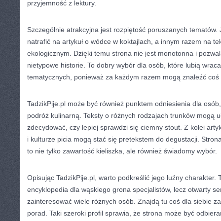
przyjemność z lektury.
Szczególnie atrakcyjna jest rozpiętość poruszanych tematów.
natrafić na artykuł o wódce w koktajlach, a innym razem na te
ekologicznym. Dzięki temu strona nie jest monotonna i pozwa
nietypowe historie. To dobry wybór dla osób, które lubią wrac
tematycznych, ponieważ za każdym razem mogą znaleźć coś 
TadzikPije.pl może być również punktem odniesienia dla osób,
podróż kulinarną. Teksty o różnych rodzajach trunków mogą uł
zdecydować, czy lepiej sprawdzi się ciemny stout. Z kolei artyk
i kulturze picia mogą stać się pretekstem do degustacji. Stron
to nie tylko zawartość kieliszka, ale również świadomy wybór.
Opisując TadzikPije.pl, warto podkreślić jego luźny charakter. 
encyklopedia dla wąskiego grona specjalistów, lecz otwarty se
zainteresować wiele różnych osób. Znajdą tu coś dla siebie 
porad. Taki szeroki profil sprawia, że strona może być odbier