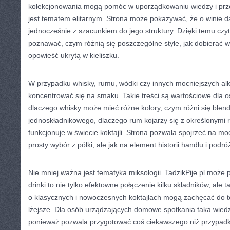
kolekcjonowania mogą pomóc w uporządkowaniu wiedzy i prz
jest tematem elitarnym. Strona może pokazywać, że o winie da
jednocześnie z szacunkiem do jego struktury. Dzięki temu czy
poznawać, czym różnią się poszczególne style, jak dobierać win
opowieść ukrytą w kieliszku.
W przypadku whisky, rumu, wódki czy innych mocniejszych al
koncentrować się na smaku. Takie treści są wartościowe dla o
dlaczego whisky może mieć różne kolory, czym różni się blend
jednoskładnikowego, dlaczego rum kojarzy się z określonymi 
funkcjonuje w świecie koktajli. Strona pozwala spojrzeć na moc
prosty wybór z półki, ale jak na element historii handlu i podró
Nie mniej ważna jest tematyka miksologii. TadzikPije.pl moż
drinki to nie tylko efektowne połączenie kilku składników, ale
o klasycznych i nowoczesnych koktajlach mogą zachęcać do t
lżejsze. Dla osób urządzających domowe spotkania taka wied
ponieważ pozwala przygotować coś ciekawszego niż przypad