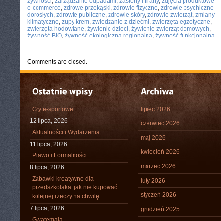
żywności
,
zarządzanie odpadami
,
zasłony i firany
,
zdjęcia produktowe
e-commerce
,
zdrowe przekąski
,
zdrowie fizyczne
,
zdrowie psychiczne
dorosłych
,
zdrowie publiczne
,
zdrowie skóry
,
zdrowie zwierząt
,
zmiany
klimatyczne
,
zupy krem
,
zwiedzanie z dziećmi
,
zwierzęta egzotyczne
,
zwierzęta hodowlane
,
żywienie dzieci
,
żywienie zwierząt domowych
,
żywność BIO
,
żywność ekologiczna regionalna
,
żywność funkcjonalna
Comments are closed.
Gry e-sportowe
lipiec 2026
12 lipca, 2026
czerwiec 2026
Aktualności i Wydarzenia
maj 2026
11 lipca, 2026
kwiecień 2026
Prawo i Formalności
marzec 2026
8 lipca, 2026
Zabawki kreatywne dla
luty 2026
przedszkolaka: jak nie kupować
styczeń 2026
kolejnej rzeczy na chwilę
7 lipca, 2026
grudzień 2025
Gwatemala