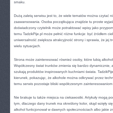
smaku.
Dużą zaletą serwisu jest to, że wiele tematów można czytać n
zaawansowania. Osoba początkująca znajdzie tu proste wyjaśn
doświadczony czytelnik może potraktować wpisy jako przypom
temu TadzikPije.pl może pełnić różne funkcje: być źródłem ci
uniwersalność zwiększa atrakcyjność strony i sprawia, że jej
wielu sytuacjach.
Strona może zainteresować również osoby, które lubią alkohol
Współczesny świat trunków zmienia się bardzo dynamicznie, 
szukają produktów inspirowanych kuchniami świata. TadzikPije
kierunek, pokazując, że alkohole można odkrywać przez techno
temu serwis pozostaje bliski współczesnym zainteresowaniom 
Nie brakuje tu także miejsca na ciekawostki. Artykuły mogą p
tym, dlaczego dany trunek ma określony kolor, skąd wzięły się
alkohol funkcjonował w dawnych społecznościach albo jakie z