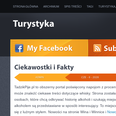
STRONA GŁÓWNA
ARCHIWUM
SPIS TREŚCI
TAGI
TURYSTYKA
ADMIN
CZE - 6 - 2026
TadzikPije.pl to obszerny portal poświęcony napojom z procen
może znaleźć ciekawe treści dotyczące whisky. Strona został
osobach, które chcą odkrywać historię alkoholi i szukają miej
alkoholem są przedstawiane w sposób interesujący. To miejsc
się z luźnym stylem. Nowości na stronie Wina i Winnice i
Nowoś