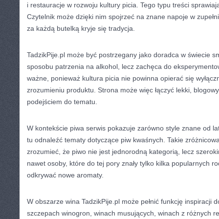
i restauracje w rozwoju kultury picia. Tego typu treści sprawiaj
Czytelnik może dzięki nim spojrzeć na znane napoje w zupełni
za każdą butelką kryje się tradycja.
TadzikPije.pl może być postrzegany jako doradca w świecie 
sposobu patrzenia na alkohol, lecz zachęca do eksperymento
ważne, ponieważ kultura picia nie powinna opierać się wyłączni
zrozumieniu produktu. Strona może więc łączyć lekki, blogow
podejściem do tematu.
W kontekście piwa serwis pokazuje zarówno style znane od lat
tu odnaleźć tematy dotyczące piw kwaśnych. Takie zróżnicow
zrozumieć, że piwo nie jest jednorodną kategorią, lecz szerok
nawet osoby, które do tej pory znały tylko kilka popularnych 
odkrywać nowe aromaty.
W obszarze wina TadzikPije.pl może pełnić funkcję inspiracji do
szczepach winogron, winach musujących, winach z różnych r