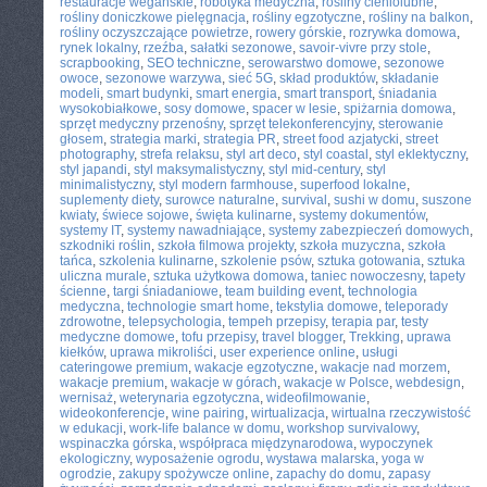
restauracje wegańskie
,
robotyka medyczna
,
rośliny cieniolubne
,
rośliny doniczkowe pielęgnacja
,
rośliny egzotyczne
,
rośliny na balkon
,
rośliny oczyszczające powietrze
,
rowery górskie
,
rozrywka domowa
,
rynek lokalny
,
rzeźba
,
sałatki sezonowe
,
savoir-vivre przy stole
,
scrapbooking
,
SEO techniczne
,
serowarstwo domowe
,
sezonowe
owoce
,
sezonowe warzywa
,
sieć 5G
,
skład produktów
,
składanie
modeli
,
smart budynki
,
smart energia
,
smart transport
,
śniadania
wysokobiałkowe
,
sosy domowe
,
spacer w lesie
,
spiżarnia domowa
,
sprzęt medyczny przenośny
,
sprzęt telekonferencyjny
,
sterowanie
głosem
,
strategia marki
,
strategia PR
,
street food azjatycki
,
street
photography
,
strefa relaksu
,
styl art deco
,
styl coastal
,
styl eklektyczny
,
styl japandi
,
styl maksymalistyczny
,
styl mid-century
,
styl
minimalistyczny
,
styl modern farmhouse
,
superfood lokalne
,
suplementy diety
,
surowce naturalne
,
survival
,
sushi w domu
,
suszone
kwiaty
,
świece sojowe
,
święta kulinarne
,
systemy dokumentów
,
systemy IT
,
systemy nawadniające
,
systemy zabezpieczeń domowych
,
szkodniki roślin
,
szkoła filmowa projekty
,
szkoła muzyczna
,
szkoła
tańca
,
szkolenia kulinarne
,
szkolenie psów
,
sztuka gotowania
,
sztuka
uliczna murale
,
sztuka użytkowa domowa
,
taniec nowoczesny
,
tapety
ścienne
,
targi śniadaniowe
,
team building event
,
technologia
medyczna
,
technologie smart home
,
tekstylia domowe
,
teleporady
zdrowotne
,
telepsychologia
,
tempeh przepisy
,
terapia par
,
testy
medyczne domowe
,
tofu przepisy
,
travel blogger
,
Trekking
,
uprawa
kiełków
,
uprawa mikroliści
,
user experience online
,
usługi
cateringowe premium
,
wakacje egzotyczne
,
wakacje nad morzem
,
wakacje premium
,
wakacje w górach
,
wakacje w Polsce
,
webdesign
,
wernisaż
,
weterynaria egzotyczna
,
wideofilmowanie
,
wideokonferencje
,
wine pairing
,
wirtualizacja
,
wirtualna rzeczywistość
w edukacji
,
work-life balance w domu
,
workshop survivalowy
,
wspinaczka górska
,
współpraca międzynarodowa
,
wypoczynek
ekologiczny
,
wyposażenie ogrodu
,
wystawa malarska
,
yoga w
ogrodzie
,
zakupy spożywcze online
,
zapachy do domu
,
zapasy