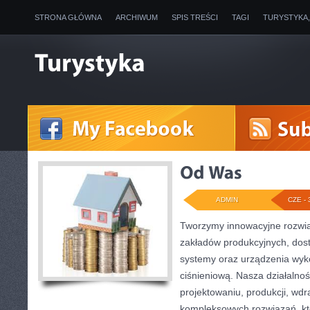
STRONA GŁÓWNA
ARCHIWUM
SPIS TREŚCI
TAGI
TURYSTYKA
ADMIN
CZE - 
Tworzymy innowacyjne rozwią
zakładów produkcyjnych, dos
systemy oraz urządzenia wyko
ciśnieniową. Nasza działalnoś
projektowaniu, produkcji, wdr
kompleksowych rozwiązań, kt