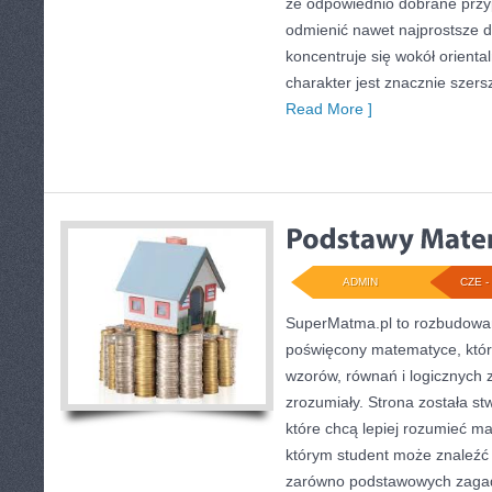
że odpowiednio dobrane przyp
odmienić nawet najprostsze d
koncentruje się wokół oriental
charakter jest znacznie szer
Read More ]
ADMIN
CZE - 
SuperMatma.pl to rozbudowan
poświęcony matematyce, który
wzorów, równań i logicznych 
zrozumiały. Strona została s
które chcą lepiej rozumieć m
którym student może znaleźć 
zarówno podstawowych zagadni