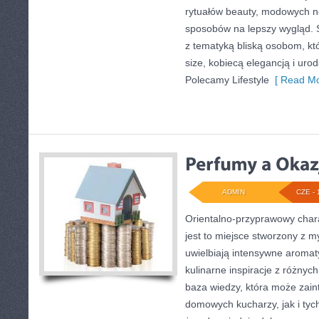
rytuałów beauty, modowych 
sposobów na lepszy wygląd. S
z tematyką bliską osobom, któ
size, kobiecą elegancją i ur
Polecamy Lifestyle
[ Read Mo
ADMIN
CZE - 
Orientalno-przyprawowy charak
jest to miejsce stworzony z m
uwielbiają intensywne aromaty
kulinarne inspiracje z różnych
baza wiedzy, która może zai
domowych kucharzy, jak i tyc