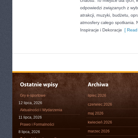
chaosu. To miejsce dla tych, 
odpowiedzi związanych z wybo
atrakcji, muzyki, budżetu, o
atmosfery całego spotkania. 
Inspiracje i Dekoracje
[ Read 
Gry e-sportowe
lipiec 2026
12 lipca, 2026
czerwiec 2026
Aktualności i Wydarzenia
maj 2026
11 lipca, 2026
kwiecień 2026
Prawo i Formalności
marzec 2026
8 lipca, 2026