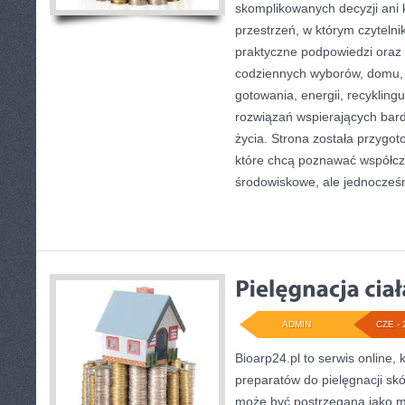
skomplikowanych decyzji ani
przestrzeń, w którym czyteln
praktyczne podpowiedzi oraz 
codziennych wyborów, domu,
gotowania, energii, recykling
rozwiązań wspierających bardz
życia. Strona została przygo
które chcą poznawać współc
środowiskowe, ale jednocześ
ADMIN
CZE - 
Bioarp24.pl to serwis online, 
preparatów do pielęgnacji skór
może być postrzegana jako mi