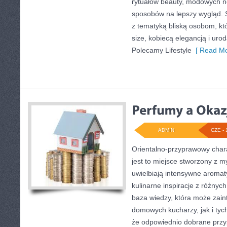
rytuałów beauty, modowych 
sposobów na lepszy wygląd. S
z tematyką bliską osobom, któ
size, kobiecą elegancją i ur
Polecamy Lifestyle
[ Read Mo
ADMIN
CZE - 
Orientalno-przyprawowy charak
jest to miejsce stworzony z m
uwielbiają intensywne aromaty
kulinarne inspiracje z różnych
baza wiedzy, która może zai
domowych kucharzy, jak i tyc
że odpowiednio dobrane przyp