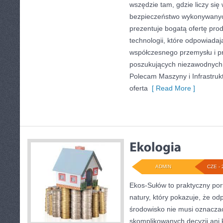
wszędzie tam, gdzie liczy się
bezpieczeństwo wykonywanyc
prezentuje bogatą ofertę pro
technologii, które odpowiadaj
współczesnego przemysłu i p
poszukujących niezawodnych 
Polecam Maszyny i Infrastruk
oferta
[ Read More ]
ADMIN
CZE - 
Ekos-Sułów to praktyczny port
natury, który pokazuje, że od
środowisko nie musi oznaczać
skomplikowanych decyzji ani