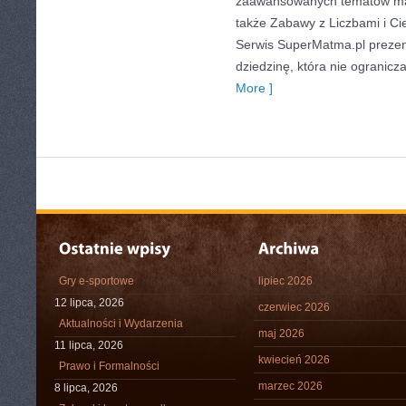
zaawansowanych tematów ma
także Zabawy z Liczbami i C
Serwis SuperMatma.pl prezen
dziedzinę, która nie ogranicz
More ]
Gry e-sportowe
lipiec 2026
12 lipca, 2026
czerwiec 2026
Aktualności i Wydarzenia
maj 2026
11 lipca, 2026
kwiecień 2026
Prawo i Formalności
marzec 2026
8 lipca, 2026