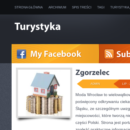
STRONA GŁÓWNA
ARCHIWUM
SPIS TREŚCI
TAGI
TURYSTYKA
ADMIN
LIP - 
Moda Wrocław to wielowątkow
poświęcony odkrywaniu ciek
Śląsku, ze szczególnym uwzg
miejscowości, które tworzą ni
części Polski. Strona jest po
znaleźć praktyczne informacj