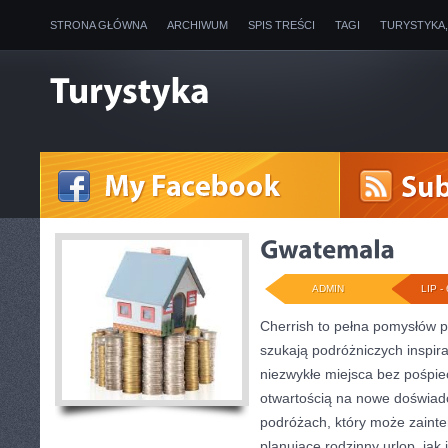
STRONA GŁÓWNA
ARCHIWUM
SPIS TREŚCI
TAGI
TURYSTYKA
ADMIN
LIP - 
Cherrish to pełna pomysłów p
szukają podróżniczych inspira
niezwykłe miejsca bez pośpiec
otwartością na nowe doświadc
podróżach, który może zaint
planujące rodzinny urlop, jak i