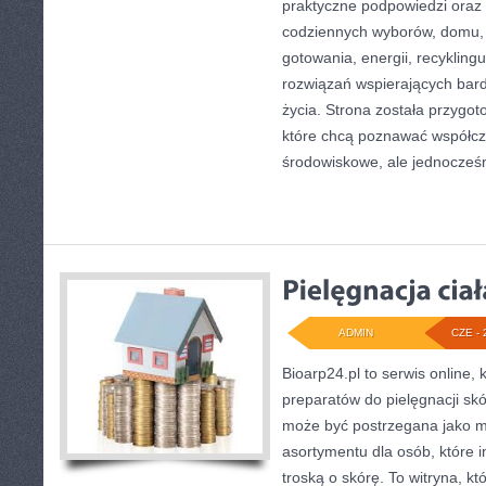
praktyczne podpowiedzi oraz 
codziennych wyborów, domu,
gotowania, energii, recykling
rozwiązań wspierających bardz
życia. Strona została przygo
które chcą poznawać współc
środowiskowe, ale jednocześ
ADMIN
CZE - 
Bioarp24.pl to serwis online, 
preparatów do pielęgnacji skór
może być postrzegana jako mi
asortymentu dla osób, które i
troską o skórę. To witryna, kt