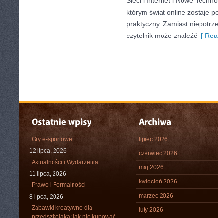
Sieci i Internet i Nowe Techno
którym świat online zostaje 
praktyczny. Zamiast niepotr
czytelnik może znaleźć
[ Rea
Gry e-sportowe
lipiec 2026
12 lipca, 2026
czerwiec 2026
Aktualności i Wydarzenia
maj 2026
11 lipca, 2026
kwiecień 2026
Prawo i Formalności
marzec 2026
8 lipca, 2026
Zabawki kreatywne dla
luty 2026
przedszkolaka: jak nie kupować