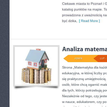
Ciekawe miasta to Poznań i Gn
katalog punktów na mapie. To
prowadzona z uważnością na d
być dzika,
[ Read More ]
ADMIN
LUT - 
Strona „Matematyka dla każde
edukacyjna, w której liczby pr
się praktyczną umiejętnością.
osób, które chcą ogarnić ma
dla tych, którzy potrzebują p
Niezależnie od tego, czy jes
w nauce, edukatorem, czy po