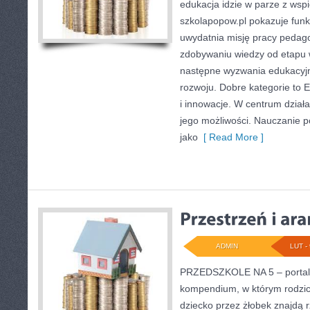
edukacja idzie w parze z wsp
szkolapopow.pl pokazuje funk
uwydatnia misję pracy pedago
zdobywaniu wiedzy od etapu
następne wyzwania edukacyjn
rozwoju. Dobre kategorie to E
i innowacje. W centrum działa
jego możliwości. Nauczanie p
jako
[ Read More ]
ADMIN
LUT - 
PRZEDSZKOLE NA 5 – portal 
kompendium, w którym rodzic
dziecko przez żłobek znajdą 