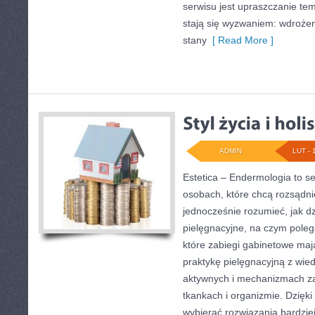
serwisu jest upraszczanie tem
stają się wyzwaniem: wdrożen
stany
[ Read More ]
ADMIN
LUT - 
Estetica – Endermologia to s
osobach, które chcą rozsądni
jednocześnie rozumieć, jak dz
pielęgnacyjne, na czym pole
które zabiegi gabinetowe maj
praktykę pielęgnacyjną z wie
aktywnych i mechanizmach z
tkankach i organizmie. Dzięki
wybierać rozwiązania bardzie