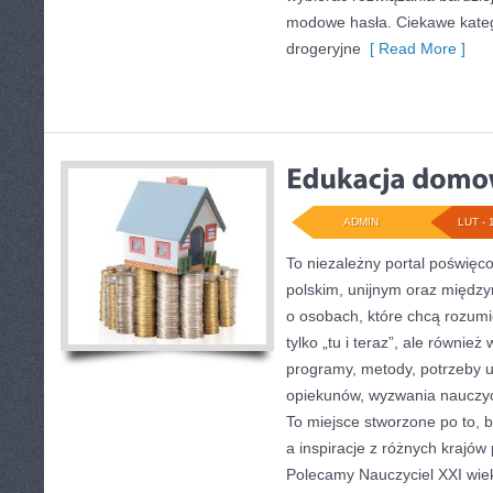
modowe hasła. Ciekawe kateg
drogeryjne
[ Read More ]
ADMIN
LUT - 
To niezależny portal poświęc
polskim, unijnym oraz międz
o osobach, które chcą rozumie
tylko „tu i teraz”, ale również
programy, metody, potrzeby 
opiekunów, wyzwania nauczyci
To miejsce stworzone po to, b
a inspiracje z różnych krajów
Polecamy Nauczyciel XXI wie