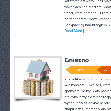
korzystanie z wody. Jeśli ma
wakacjach nad Morzem Śródz
treści, które pomogą Ci zam
harmonogram. Nowe kategorie 
Backpacking nad brzegiem. Gł
Read More ]
ADMIN
LUT - 
anabell-kalisz.pl to portal po
Wielkopolsce – miejscu, które
spokojem. To kącik dla pasjo
praktyka łączy się z inspiracją
wypad, chcesz odkryć perełk
znajdziesz tu materiały dla r