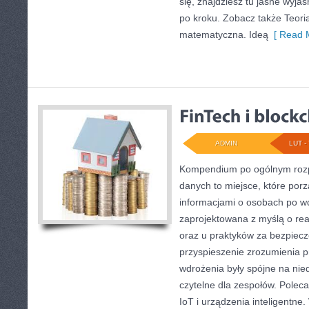
się, znajdziesz tu jasne wyja
po kroku. Zobacz także Teoria
matematyczna. Ideą
[ Read M
ADMIN
LUT - 
Kompendium po ogólnym rozp
danych to miejsce, które por
informacjami o osobach po w
zaprojektowana z myślą o rea
oraz u praktyków za bezpiecze
przyspieszenie zrozumienia p
wdrożenia były spójne na nie
czytelne dla zespołów. Pole
IoT i urządzenia inteligentne