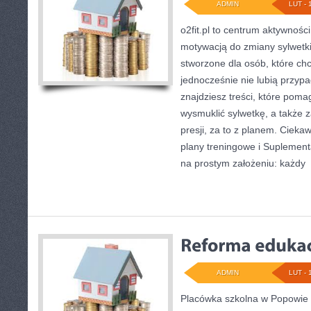
ADMIN
LUT - 
o2fit.pl to centrum aktywności
motywacją do zmiany sylwetki 
stworzone dla osób, które ch
jednocześnie nie lubią przyp
znajdziesz treści, które poma
wysmuklić sylwetkę, a także
presji, za to z planem. Cieka
plany treningowe i Suplementac
na prostym założeniu: każdy
[
ADMIN
LUT - 
Placówka szkolna w Popowie 