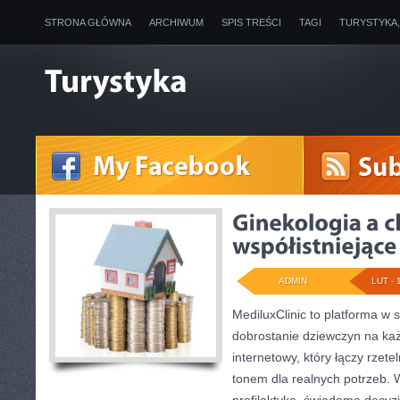
STRONA GŁÓWNA
ARCHIWUM
SPIS TREŚCI
TAGI
TURYSTYKA
ADMIN
LUT - 
MediluxClinic to platforma w 
dobrostanie dziewczyn na każ
internetowy, który łączy rzet
tonem dla realnych potrzeb. W