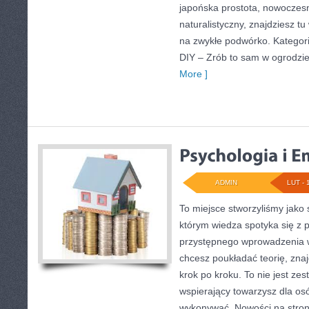
japońska prostota, nowoczes
naturalistyczny, znajdziesz tu
na zwykłe podwórko. Kategor
DIY – Zrób to sam w ogrodzi
More ]
ADMIN
LUT - 
To miejsce stworzyliśmy jako
którym wiedza spotyka się z p
przystępnego wprowadzenia w
chcesz poukładać teorię, zna
krok po kroku. To nie jest zest
wspierający towarzysz dla osó
wykonywać. Nowości na stron