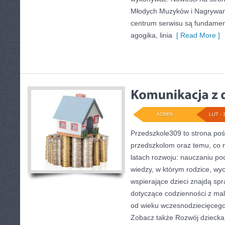
Młodych Muzyków i Nagrywan
centrum serwisu są fundamen
agogika, linia
[ Read More ]
ADMIN
LUT - 
Przedszkole309 to strona poś
przedszkolom oraz temu, co 
latach rozwoju: nauczaniu p
wiedzy, w którym rodzice, w
wspierające dzieci znajdą sp
dotyczące codzienności z ma
od wieku wczesnodziecięcego 
Zobacz także Rozwój dziecka 