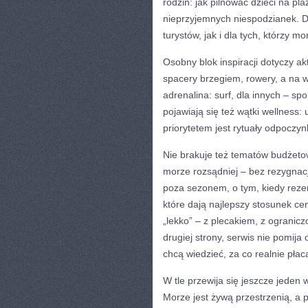
rodzin: jak pilnować dzieci na pl
nieprzyjemnych niespodzianek. D
turystów, jak i dla tych, którzy m
Osobny blok inspiracji dotyczy ak
spacery brzegiem, rowery, a na w
adrenalina: surf, dla innych – spo
pojawiają się też wątki wellness
priorytetem jest rytuały odpoczyn
Nie brakuje też tematów budżeto
morze rozsądniej – bez rezygnacji
poza sezonem, o tym, kiedy rezer
które dają najlepszy stosunek ce
„lekko” – z plecakiem, z ograni
drugiej strony, serwis nie pomija
chcą wiedzieć, za co realnie płac
W tle przewija się jeszcze jeden
Morze jest żywą przestrzenią, a p