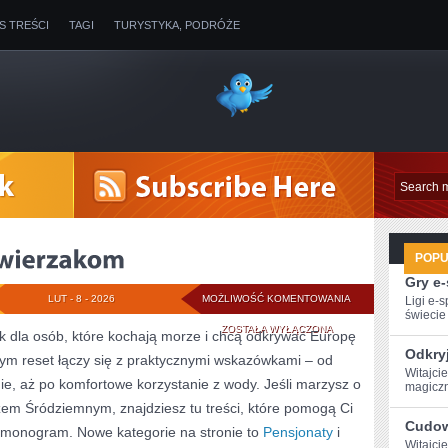
IS TREŚCI
TAGI
TURYSTYKA, PODRÓŻE
POP
Gry e
PLAŻE
LUT - 8 - 2026
MOŻLIWOŚĆ KOMENTOWANIA
Ligi e-
świecie g
PRZYJAZNE
ZOSTAŁA WYŁĄCZONA
k dla osób, które kochają morze i chcą odkrywać Europę
Odkry
órym reset łączy się z praktycznymi wskazówkami – od
ZWIERZAKOM
Witajci
e, aż po komfortowe korzystanie z wody. Jeśli marzysz o
magiczn
m Śródziemnym, znajdziesz tu treści, które pomogą Ci
Cudow
monogram. Nowe kategorie na stronie to
Pensjonaty
i
Witajci