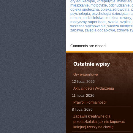
gry edukacyjne
,
korepetycje
,
materiał
mieszkanie
,
motocykle
,
odchudzanie
,
opieka społeczna
,
opieka zdrowotna
,
p
psychologia
,
psychologia dziecięca
,
ra
remont
,
rodzicielstwo
,
rodzina
,
rowery
,
medyczny
,
superfoods
,
szkoła
,
szpital
,
wczesne wychowanie
,
wiedza medycz
zabawa
,
zajęcia dodatkowe
,
zdrowe ż
Comments are closed.
Gry e-sportowe
12 lipca, 2026
Aktualności i Wydarzenia
11 lipca, 2026
Prawo i Formalności
8 lipca, 2026
Zabawki kreatywne dla
przedszkolaka: jak nie kupować
kolejnej rzeczy na chwilę