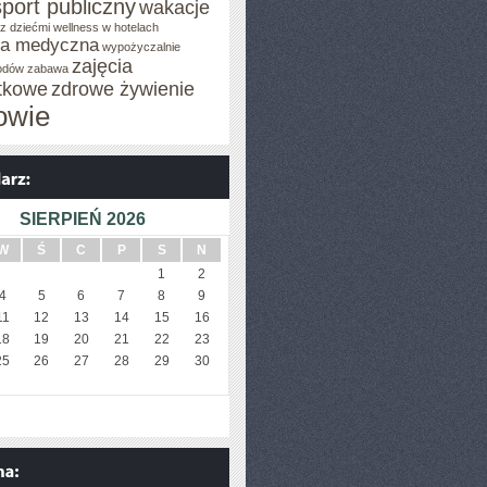
sport publiczny
wakacje
z dziećmi
wellness w hotelach
za medyczna
wypożyczalnie
zajęcia
odów
zabawa
tkowe
zdrowe żywienie
owie
SIERPIEŃ 2026
W
Ś
C
P
S
N
1
2
4
5
6
7
8
9
11
12
13
14
15
16
18
19
20
21
22
23
25
26
27
28
29
30