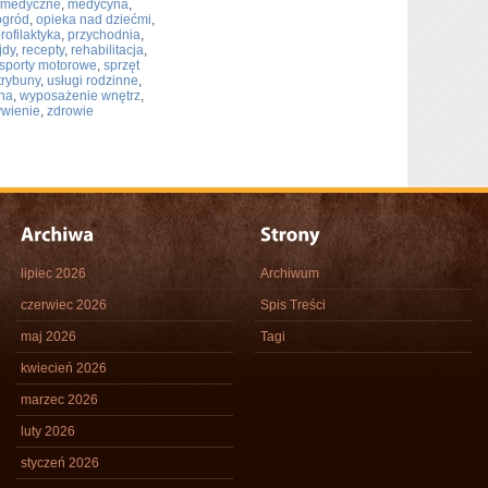
y medyczne
,
medycyna
,
ogród
,
opieka nad dziećmi
,
rofilaktyka
,
przychodnia
,
jdy
,
recepty
,
rehabilitacja
,
sporty motorowe
,
sprzęt
trybuny
,
usługi rodzinne
,
na
,
wyposażenie wnętrz
,
ywienie
,
zdrowie
lipiec 2026
Archiwum
czerwiec 2026
Spis Treści
maj 2026
Tagi
kwiecień 2026
marzec 2026
luty 2026
styczeń 2026