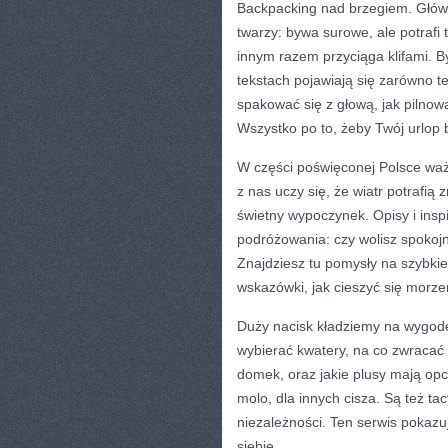
Backpacking nad brzegiem. Główn
twarzy: bywa surowe, ale potrafi
innym razem przyciąga klifami. B
tekstach pojawiają się zarówno te
spakować się z głową, jak pilnow
Wszystko po to, żeby Twój urlop 
W części poświęconej Polsce ważn
z nas uczy się, że wiatr potrafią
świetny wypoczynek. Opisy i ins
podróżowania: czy wolisz spokojn
Znajdziesz tu pomysły na szybkie
wskazówki, jak cieszyć się morze
Duży nacisk kładziemy na wygodę 
wybierać kwatery, na co zwracać 
domek, oraz jakie plusy mają opc
molo, dla innych cisza. Są też ta
niezależności. Ten serwis pokazu
siebie.