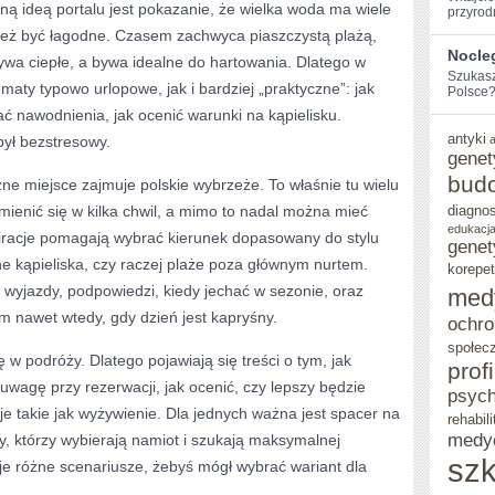
ą ideą portalu jest pokazanie, że wielka woda ma wiele
przyrod
 też być łagodne. Czasem zachwyca piaszczystą plażą,
Nocle
ywa ciepłe, a bywa idealne do hartowania. Dlatego w
Szukasz
maty typowo urlopowe, jak i bardziej „praktyczne”: jak
Polsce? 
ać nawodnienia, jak ocenić warunki na kąpielisku.
antyki
był bezstresowy.
genet
bud
e miejsce zajmuje polskie wybrzeże. To właśnie tu wielu
 zmienić się w kilka chwil, a mimo to nadal można mieć
diagno
edukacja
piracje pomagają wybrać kierunek dopasowany do stylu
genet
e kąpieliska, czy raczej plaże poza głównym nurtem.
korepet
 wyjazdy, podpowiedzi, kiedy jechać w sezonie, oraz
med
m nawet wtedy, gdy dzień jest kapryśny.
ochro
społec
w podróży. Dlatego pojawiają się treści o tym, jak
prof
uwagę przy rezerwacji, jak ocenić, czy lepszy będzie
psych
je takie jak wyżywienie. Dla jednych ważna jest spacer na
rehabili
medy
cy, którzy wybierają namiot i szukają maksymalnej
szk
je różne scenariusze, żebyś mógł wybrać wariant dla