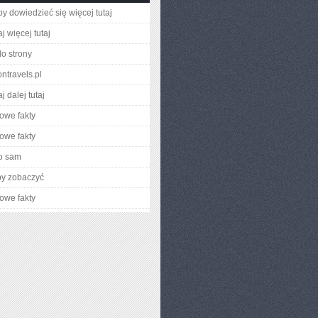
aby dowiedzieć się więcej tutaj
j więcej tutaj
do strony
ontravels.pl
j dalej tutaj
owe fakty
owe fakty
o sam
by zobaczyć
owe fakty