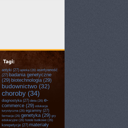
antyki
(27)
asertywność
apteka
(26)
badania genetyczne
(27)
(29)
biotechnologia
(29)
budownictwo
(32)
choroby
(34)
e-
diagnostyka
(27)
dieta
(26)
commerce
(29)
edukacja
egzaminy
(27)
turystyczna
(26)
genetyka
(29)
farmacja
(26)
gry
edukacyjne
(26)
hotele butikowe
(26)
materiały
korepetycje
(27)