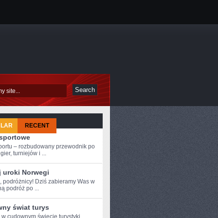
ULAR
RECENT
-sportowe
sportu – rozbudowany przewodnik po
ier, turniejów i ...
j uroki Norwegi
e, podróżnicy! Dziś ⁤zabieramy Was⁤ w
ą podróż po ...
ny świat turys
e w cudownym świecie turystyki