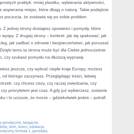
rostych praktyk: mniej plastiku, wybierania aktywności,
z wspierania miejsc, które dbają o naturę. Takie podejście
z poczucia, że zostawia się po sobie problem.
 Z jednej strony dostajesz opowieści i pomysły, które
wyspy. Z drugiej strony – konkret: jak się spakować, jak
leg, jak zadbać o zdrowie i bezpieczeństwo, jak poruszać
 Dzięki temu ta strona może być dla Ciebie jednocześnie
go, czy szukasz pomysłu na dłuższą wyprawę.
 wiesz jeszcze, czy wybrać ciepłe kraje Europy, możesz
, od którego zaczynasz. Przeglądając treści, łatwiej
trzeb: czy chcesz ciszy, czy raczej zwiedzania; czy
zy priorytetem jest czas. A gdy już wybierzesz, zostanie
ku i to uczucie, że morze – gdziekolwiek jesteś – potrafi
a genetyczne
,
biegacze
,
dieta
,
dom
,
dzieci
,
edukacja
medyczny
,
formuła 1
,
genetyka
,