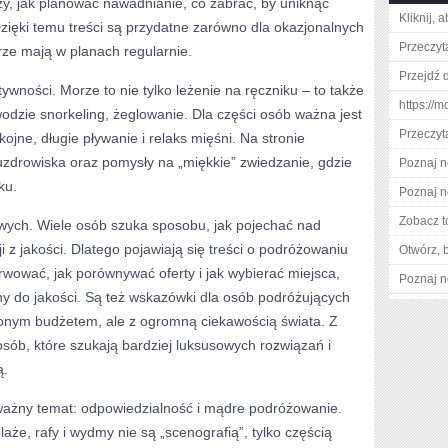
aży, jak planować nawadnianie, co zabrać, by uniknąć
Kliknij, 
zięki temu treści są przydatne zarówno dla okazjonalnych
Przeczyta
orze mają w planach regularnie.
Przejdź 
tywności. Morze to nie tylko leżenie na ręczniku – to także
https://m
odzie snorkeling, żeglowanie. Dla części osób ważna jest
Przeczyta
kojne, długie pływanie i relaks mięśni. Na stronie
: uzdrowiska oraz pomysły na „miękkie” zwiedzanie, gdzie
Poznaj n
ku.
Poznaj n
Zobacz t
wych. Wiele osób szuka sposobu, jak pojechać nad
 z jakości. Dlatego pojawiają się treści o podróżowaniu
Otwórz, 
wować, jak porównywać oferty i jak wybierać miejsca,
Poznaj n
ny do jakości. Są też wskazówki dla osób podróżujących
czonym budżetem, ale z ogromną ciekawością świata. Z
 osób, które szukają bardziej luksusowych rozwiązań i
ą.
 ważny temat: odpowiedzialność i mądre podróżowanie.
laże, rafy i wydmy nie są „scenografią”, tylko częścią