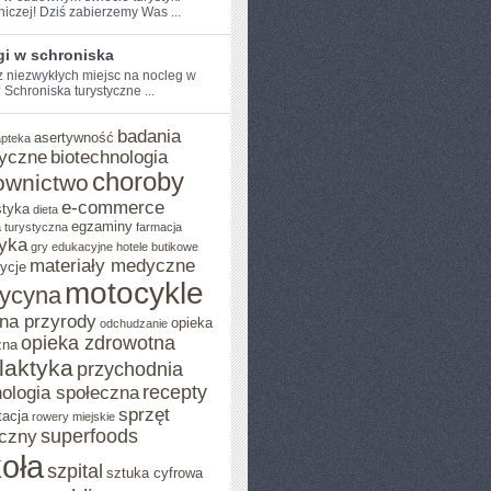
niczej! Dziś zabierzemy Was ...
gi w schroniska
⁢ niezwykłych miejsc na nocleg w
Schroniska ⁢turystyczne ...
badania
asertywność
apteka
yczne
biotechnologia
choroby
ownictwo
e-commerce
styka
dieta
egzaminy
 turystyczna
farmacja
yka
gry edukacyjne
hotele butikowe
materiały medyczne
ycje
motocykle
ycyna
na przyrody
opieka
odchudzanie
opieka zdrowotna
zna
ilaktyka
przychodnia
recepty
ologia społeczna
sprzęt
tacja
rowery miejskie
superfoods
czny
oła
szpital
sztuka cyfrowa