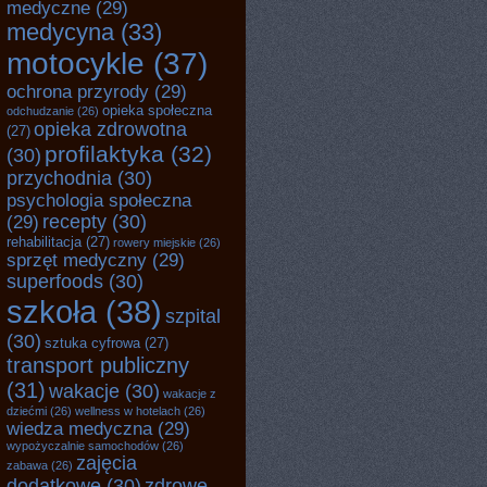
medyczne
(29)
medycyna
(33)
motocykle
(37)
ochrona przyrody
(29)
opieka społeczna
odchudzanie
(26)
opieka zdrowotna
(27)
profilaktyka
(32)
(30)
przychodnia
(30)
psychologia społeczna
recepty
(30)
(29)
rehabilitacja
(27)
rowery miejskie
(26)
sprzęt medyczny
(29)
superfoods
(30)
szkoła
(38)
szpital
(30)
sztuka cyfrowa
(27)
transport publiczny
(31)
wakacje
(30)
wakacje z
dziećmi
(26)
wellness w hotelach
(26)
wiedza medyczna
(29)
wypożyczalnie samochodów
(26)
zajęcia
zabawa
(26)
dodatkowe
(30)
zdrowe