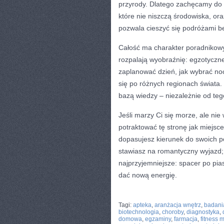
przyrody. Dlatego zachęcamy do p
które nie niszczą środowiska, ora
pozwala cieszyć się podróżami be
Całość ma charakter poradnikowy.
rozpalają wyobraźnię: egzotyczne 
zaplanować dzień, jak wybrać noc
się po różnych regionach świata.
bazą wiedzy – niezależnie od te
Jeśli marzy Ci się morze, ale nie
potraktować tę stronę jak miejsce
dopasujesz kierunek do swoich po
stawiasz na romantyczny wyjazd; c
najprzyjemniejsze: spacer po pias
dać nową energię.
CATEGORIES:
TURYSTYKA, PODRÓŻE
Tagi:
apteka
,
aranżacja wnętrz
,
badani
biotechnologia
,
choroby
,
diagnostyka
,
domowa
,
egzaminy
,
farmacja
,
fitness 