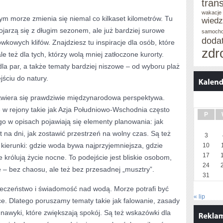
tran
wakacje 
rym morze zmienia się niemal co kilkaset kilometrów. Tu
wied
kojarzą się z długim sezonem, ale już bardziej surowe
samoch
doda
ówkowych klifów. Znajdziesz tu inspiracje dla osób, które
zdr
le też dla tych, którzy wolą mniej zatłoczone kurorty.
dla par, a także tematy bardziej niszowe – od wyboru plaż
jściu do natury.
wiera się prawdziwie międzynarodowa perspektywa.
e w rejony takie jak Azja Południowo-Wschodnia często
P
ego w opisach pojawiają się elementy planowania: jak
yt na dni, jak zostawić przestrzeń na wolny czas. Są też
3
kierunki: gdzie woda bywa najprzyjemniejsza, gdzie
10
17
e królują życie nocne. To podejście jest bliskie osobom,
24
 – bez chaosu, ale też bez przesadnej „musztry”.
31
ieczeństwo i świadomość nad wodą. Morze potrafi być
« lip
e. Dlatego poruszamy tematy takie jak falowanie, zasady
nawyki, które zwiększają spokój. Są też wskazówki dla