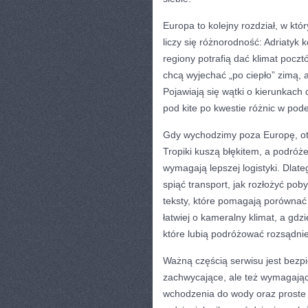
Europa to kolejny rozdział, w któ
liczy się różnorodność: Adriatyk 
regiony potrafią dać klimat poczt
chcą wyjechać „po ciepło” zimą, a
Pojawiają się wątki o kierunkach 
pod kite po kwestie różnic w pode
Gdy wychodzimy poza Europę, ot
Tropiki kuszą błękitem, a podróż
wymagają lepszej logistyki. Dlat
spiąć transport, jak rozłożyć pob
teksty, które pomagają porównać 
łatwiej o kameralny klimat, a gdzi
które lubią podróżować rozsądnie
Ważną częścią serwisu jest bezp
zachwycające, ale też wymagając
wchodzenia do wody oraz proste 