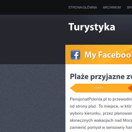
STRONA GŁÓWNA
ARCHIWUM
SP
ADMIN
PensjonatPolonia.pl to przewodni
od strony plaż. To miejsce, w kt
wyboru kierunku, przez planowani
słonecznych wakacjach nad Morze
zamienić pomysł w sensowny har