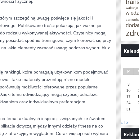
tran
wności fizycznej.
wakacje 
wied
którym szczególną uwagę poświęca się jakości i
samoch
doda
towego. Publikowane treści pokazują, jak ważne jest
zdr
do rodzaju wykonywanej aktywności. Czytelnicy mogą
nny posiadać spodnie treningowe, czym kierować się przy
z na jakie elementy zwracać uwagę podczas wyboru bluz
P
 się rankingi, które pomagają użytkownikom podejmować
owe. Takie materiały prezentują różne modele
3
 porównują możliwości oferowane przez popularne
10
Dzięki temu odwiedzający mogą szybciej odnaleźć
17
kiwaniom oraz indywidualnym preferencjom.
24
31
 na temat aktualnych inspiracji związanych ze światem
« lip
ublikacje dotyczą między innymi odzieży fitness na co
odę z atrakcyjnym wyglądem. Coraz więcej osób wybiera