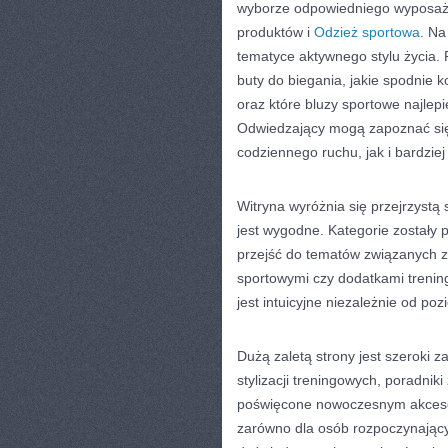
wyborze odpowiedniego wyposażen
produktów i
Odzież sportowa
. Na
tematyce aktywnego stylu życia.
buty do biegania, jakie spodnie
oraz które bluzy sportowe najle
Odwiedzający mogą zapoznać si
codziennego ruchu, jak i bardzi
Witryna wyróżnia się przejrzystą 
jest wygodne. Kategorie zostały
przejść do tematów związanych z
sportowymi czy dodatkami trening
jest intuicyjne niezależnie od p
Dużą zaletą strony jest szeroki z
stylizacji treningowych, poradnik
poświęcone nowoczesnym akcesori
zarówno dla osób rozpoczynającyc