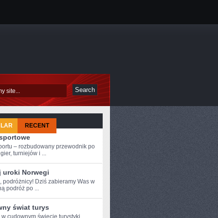
ULAR
RECENT
-sportowe
sportu – rozbudowany przewodnik po
ier, turniejów i ...
j uroki Norwegi
e, podróżnicy! Dziś ⁤zabieramy Was⁤ w
ą podróż po ...
ny świat turys
e w cudownym świecie turystyki