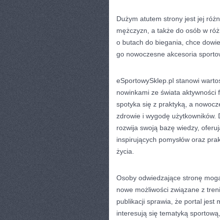
Dużym atutem strony jest jej róż
mężczyzn, a także do osób w różn
o butach do biegania, chce dowie
go nowoczesne akcesoria sportowe
eSportowySklep.pl stanowi wartoś
nowinkami ze świata aktywności f
spotyka się z praktyką, a nowocze
zdrowie i wygodę użytkowników. D
rozwija swoją bazę wiedzy, oferu
inspirujących pomysłów oraz pra
życia.
Osoby odwiedzające stronę mogą 
nowe możliwości związane z treni
publikacji sprawia, że portal jes
interesują się tematyką sportow