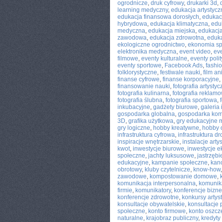
ogrodnicze
,
druk cyfrowy
,
drukarki 3d
,
learning medyczny
,
edukacja artystycz
edukacja finansowa dorosłych
,
edukac
hybrydowa
,
edukacja klimatyczna
,
edu
medyczna
,
edukacja miejska
,
edukacja
zawodowa
,
edukacja zdrowotna
,
eduka
ekologiczne ogrodnictwo
,
ekonomia s
elektronika medyczna
,
event video
,
ev
filmowe
,
eventy kulturalne
,
eventy poli
eventy sportowe
,
Facebook Ads
,
fashi
folklorystyczne
,
festiwale nauki
,
film a
finanse cyfrowe
,
finanse korporacyjne
,
finansowanie nauki
,
fotografia artysty
fotografia kulinarna
,
fotografia reklam
fotografia ślubna
,
fotografia sportowa
,
inkubacyjne
,
gadżety biurowe
,
galeria
gospodarka globalna
,
gospodarka ko
3D
,
grafika użytkowa
,
gry edukacyjne 
gry logiczne
,
hobby kreatywne
,
hobby 
infrastruktura cyfrowa
,
infrastruktura d
inspiracje wnętrzarskie
,
instalacje arty
kwot
,
inwestycje biurowe
,
inwestycje e
społeczne
,
jachty luksusowe
,
jastrzębi
edukacyjne
,
kampanie społeczne
,
kan
obrotowy
,
kluby czytelnicze
,
know-how
zawodowe
,
kompostowanie domowe
,
komunikacja interpersonalna
,
komunik
firmie
,
komunikatory
,
konferencje bizn
konferencje zdrowotne
,
konkursy artys
konsultacje obywatelskie
,
konsultacje
społeczne
,
konto firmowe
,
konto oszc
naturalne
,
krajobraz publiczny
,
kredyty