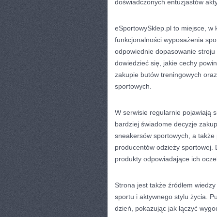
doświadczonych entuzjastów akty
eSportowySklep.pl to miejsce, w 
funkcjonalności wyposażenia spor
odpowiednie dopasowanie stroju 
dowiedzieć się, jakie cechy powi
zakupie butów treningowych ora
sportowych.
W serwisie regularnie pojawiają
bardziej świadome decyzje zakup
sneakersów sportowych, a także
producentów odzieży sportowej. 
produkty odpowiadające ich ocze
Strona jest także źródłem wiedzy
sportu i aktywnego stylu życia. P
dzień, pokazując jak łączyć wyg