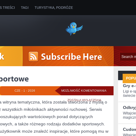
IS TREŚCI
TAGI
TURYSTYKA, PODRÓŻE
POP
Gry e
MARKI
CZE - 1 - 2026
MOŻLIWOŚĆ KOMENTOWANIA
Ligi e-
świecie g
I
ZOSTAŁA WYŁĄCZONA
 witryna tematyczna, która została stworzona z myślą o
Odkry
 wszystkich miłośnikach aktywności ruchowej. Serwis
KOLEKCJE
Witajci
 poszukujących wartościowych porad dotyczących
magiczn
SPORTOWE
towych, a także różnego rodzaju dodatków sportowych.
Cudow
y użytkownik może znaleźć inspiracje, które pomogą mu w
Witajci