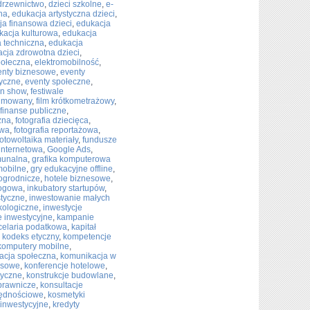
drzewnictwo
,
dzieci szkolne
,
e-
na
,
edukacja artystyczna dzieci
,
ja finansowa dzieci
,
edukacja
kacja kulturowa
,
edukacja
 techniczna
,
edukacja
cja zdrowotna dzieci
,
połeczna
,
elektromobilność
,
enty biznesowe
,
eventy
tyczne
,
eventy społeczne
,
on show
,
festiwale
nimowany
,
film krótkometrażowy
,
finanse publiczne
,
czna
,
fotografia dziecięca
,
owa
,
fotografia reportażowa
,
fotowoltaika materiały
,
fundusze
 internetowa
,
Google Ads
,
munalna
,
grafika komputerowa
mobilne
,
gry edukacyjne offline
,
ogrodnicze
,
hotele biznesowe
,
rogowa
,
inkubatory startupów
,
styczne
,
inwestowanie małych
kologiczne
,
inwestycje
e inwestycyjne
,
kampanie
celaria podatkowa
,
kapitał
,
kodeks etyczny
,
kompetencje
komputery mobilne
,
acja społeczna
,
komunikacja w
esowe
,
konferencje hotelowe
,
tyczne
,
konstrukcje budowlane
,
 prawnicze
,
konsultacje
zędnościowe
,
kosmetyki
 inwestycyjne
,
kredyty