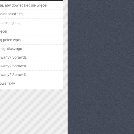
utaj, aby dowiedzieć się więcej
łen tekst tutaj
a stronę tutaj
ięcej
aj pełen wpis
się, dlaczego
gowany? Sprawdź
gowany? Sprawdź
gowany? Sprawdź
owe fakty