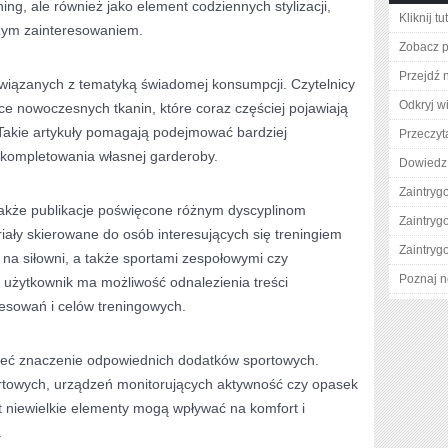
ning, ale również jako element codziennych stylizacji,
Kliknij t
dużym zainteresowaniem.
Zobacz pe
Przejdź n
związanych z tematyką świadomej konsumpcji. Czytelnicy
Odkryj w
e nowoczesnych tkanin, które coraz częściej pojawiają
 Takie artykuły pomagają podejmować bardziej
Przeczyt
 kompletowania własnej garderoby.
Dowiedz 
Zaintry
kże publikacje poświęcone różnym dyscyplinom
Zaintry
ały skierowane do osób interesujących się treningiem
Zaintry
na siłowni, a także sportami zespołowymi czy
Poznaj n
 użytkownik ma możliwość odnalezienia treści
esowań i celów treningowych.
eć znaczenie odpowiednich dodatków sportowych.
rtowych, urządzeń monitorujących aktywność czy opasek
t niewielkie elementy mogą wpływać na komfort i
.