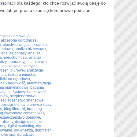
nspiracji dla każdego, kto chce rozwijać swoją pasję do
owe lub po prostu czuć się komfortowo podczas
ncje reklamowe
,
AI
,
akcesoria ogrodnicze
,
a
,
akustyka wnętrz
,
akwarele
,
ernetowa
,
analiza biznesowa
,
,
analiza podaży
,
analiza
a nieruchomości
,
analiza
lizy laboratoryjne
,
animacje
e
,
aplikacje edukacyjne
,
trzeni biurowej
,
aranżacje
,
architektura miejska
,
itektura ogrodowa
,
zna księgowość
,
automatyzacja
ia marketingowe
,
badania
alance życiowy
,
bankowość
entów
,
bezpieczeństwo
bezpieczeństwo finansowe
 obsługi klienta
,
biurowce klasy
um
,
blog literacki
,
branding
ng zawodowy
,
content SEO
,
bezpieczeństwo domowe
,
raficzny
,
design meblarski
,
cja
,
digital marketing
,
diy
kowanie
,
diy wnętrza
,
dobrostan
mowe spa
,
doradztwo