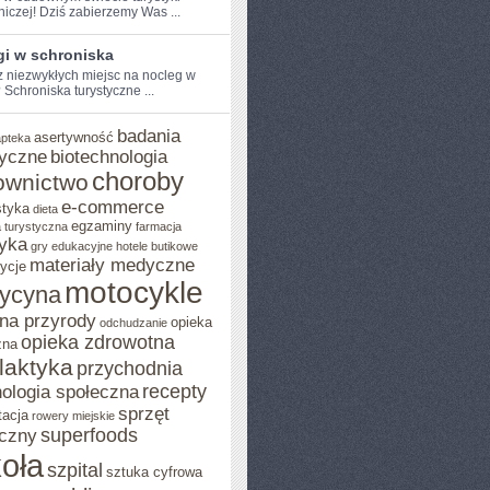
niczej! Dziś zabierzemy Was ...
gi w schroniska
⁢ niezwykłych miejsc na nocleg w
Schroniska ⁢turystyczne ...
badania
asertywność
apteka
yczne
biotechnologia
choroby
ownictwo
e-commerce
styka
dieta
egzaminy
 turystyczna
farmacja
yka
gry edukacyjne
hotele butikowe
materiały medyczne
ycje
motocykle
ycyna
na przyrody
opieka
odchudzanie
opieka zdrowotna
zna
ilaktyka
przychodnia
recepty
ologia społeczna
sprzęt
tacja
rowery miejskie
superfoods
czny
oła
szpital
sztuka cyfrowa