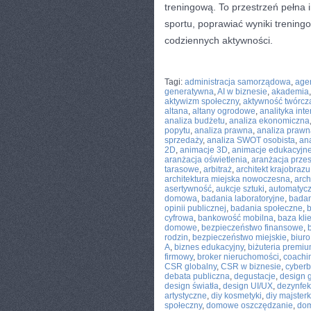
treningową. To przestrzeń pełna i
sportu, poprawiać wyniki trening
codziennych aktywności.
CATEGORIES:
TURYSTYKA, PODRÓŻE
Tagi:
administracja samorządowa
,
age
generatywna
,
AI w biznesie
,
akademia
aktywizm społeczny
,
aktywność twórcz
altana
,
altany ogrodowe
,
analityka int
analiza budżetu
,
analiza ekonomiczna
popytu
,
analiza prawna
,
analiza prawn
sprzedaży
,
analiza SWOT osobista
,
ana
2D
,
animacje 3D
,
animacje edukacyjn
aranżacja oświetlenia
,
aranżacja przes
tarasowe
,
arbitraż
,
architekt krajobrazu
architektura miejska nowoczesna
,
arch
asertywność
,
aukcje sztuki
,
automatyc
domowa
,
badania laboratoryjne
,
badan
opinii publicznej
,
badania społeczne
,
b
cyfrowa
,
bankowość mobilna
,
baza kli
domowe
,
bezpieczeństwo finansowe
,
rodzin
,
bezpieczeństwo miejskie
,
biuro
A
,
biznes edukacyjny
,
biżuteria premi
firmowy
,
broker nieruchomości
,
coachi
CSR globalny
,
CSR w biznesie
,
cyber
debata publiczna
,
degustacje
,
design g
design światła
,
design UI/UX
,
dezynfek
artystyczne
,
diy kosmetyki
,
diy majster
społeczny
,
domowe oszczędzanie
,
do