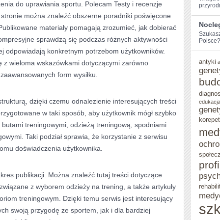
ia do uprawiania sportu. Polecam Testy i recenzje
przyrod
 stronie można znaleźć obszerne poradniki poświęcone
Nocle
 Publikowane materiały pomagają zrozumieć, jak dobierać
Szukasz
 kompresyjne sprawdzą się podczas różnych aktywności
Polsce? 
piej odpowiadają konkretnym potrzebom użytkowników.
antyki
ę z wieloma wskazówkami dotyczącymi zarówno
genet
ej zaawansowanych form wysiłku.
bud
diagno
strukturą, dzięki czemu odnalezienie interesujących treści
edukacja
genet
 przygotowane w taki sposób, aby użytkownik mógł szybko
korepet
 butami treningowymi, odzieżą treningową, spodniami
med
owymi. Taki podział sprawia, że korzystanie z serwisu
ochro
oziomu doświadczenia użytkownika.
społec
prof
akres publikacji. Można znaleźć tutaj treści dotyczące
psych
i związane z wyborem odzieży na trening, a także artykuły
rehabili
medy
om treningowym. Dzięki temu serwis jest interesujący
szk
h swoją przygodę ze sportem, jak i dla bardziej