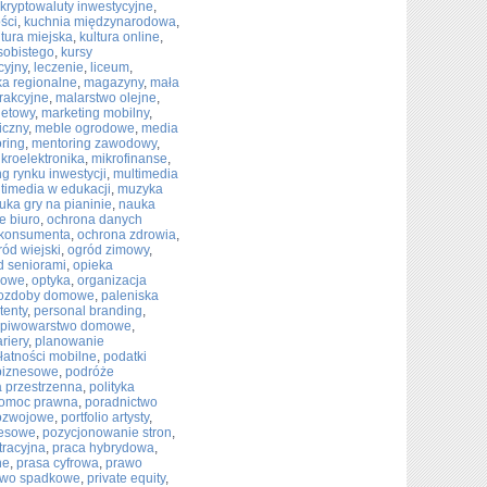
kryptowaluty inwestycyjne
,
ści
,
kuchnia międzynarodowa
,
ltura miejska
,
kultura online
,
sobistego
,
kursy
cyjny
,
leczenie
,
liceum
,
ka regionalne
,
magazyny
,
mała
rakcyjne
,
malarstwo olejne
,
netowy
,
marketing mobilny
,
iczny
,
meble ogrodowe
,
media
ring
,
mentoring zawodowy
,
kroelektronika
,
mikrofinanse
,
g rynku inwestycji
,
multimedia
timedia w edukacji
,
muzyka
uka gry na pianinie
,
nauka
 biuro
,
ochrona danych
 konsumenta
,
ochrona zdrowia
,
ród wiejski
,
ogród zimowy
,
d seniorami
,
opieka
sowe
,
optyka
,
organizacja
ozdoby domowe
,
paleniska
tenty
,
personal branding
,
piwowarstwo domowe
,
riery
,
planowanie
łatności mobilne
,
podatki
biznesowe
,
podróże
a przestrzenna
,
polityka
omoc prawna
,
poradnictwo
ozwojowe
,
portfolio artysty
,
nesowe
,
pozycjonowanie stron
,
tracyjna
,
praca hybrydowa
,
ne
,
prasa cyfrowa
,
prawo
awo spadkowe
,
private equity
,