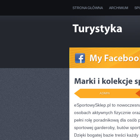
STRONA GŁÓWNA
ARCHIWUM
SP
ADMIN
eSportowySklep.pl to nowoczesna
osobach aktywnych fizycznie oraz
pełni rolę poradnikową dla osób
sportowej garderoby, butów spor
Dzięki bogatej bazie treści każd