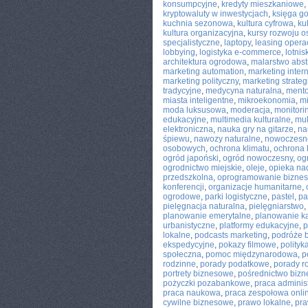
konsumpcyjne
,
kredyty mieszkaniowe
,
kryptowaluty w inwestycjach
,
księga go
kuchnia sezonowa
,
kultura cyfrowa
,
ku
kultura organizacyjna
,
kursy rozwoju o
specjalistyczne
,
laptopy
,
leasing opera
lobbying
,
logistyka e-commerce
,
lotnis
architektura ogrodowa
,
malarstwo abst
marketing automation
,
marketing inter
marketing polityczny
,
marketing strateg
tradycyjne
,
medycyna naturalna
,
mento
miasta inteligentne
,
mikroekonomia
,
mi
moda luksusowa
,
moderacja
,
monitorin
edukacyjne
,
multimedia kulturalne
,
mul
elektroniczna
,
nauka gry na gitarze
,
na
śpiewu
,
nawozy naturalne
,
nowoczesne
osobowych
,
ochrona klimatu
,
ochrona
ogród japoński
,
ogród nowoczesny
,
og
ogrodnictwo miejskie
,
oleje
,
opieka na
przedszkolna
,
oprogramowanie bizne
konferencji
,
organizacje humanitarne
,
ogrodowe
,
parki logistyczne
,
pastel
,
pa
pielęgnacja naturalna
,
pielęgniarstwo
,
planowanie emerytalne
,
planowanie ka
urbanistyczne
,
platformy edukacyjne
,
p
lokalne
,
podcasts marketing
,
podróże 
ekspedycyjne
,
pokazy filmowe
,
polityk
społeczna
,
pomoc międzynarodowa
,
p
rodzinne
,
porady podatkowe
,
porady r
portrety biznesowe
,
pośrednictwo biz
pożyczki pozabankowe
,
praca adminis
praca naukowa
,
praca zespołowa onli
cywilne biznesowe
,
prawo lokalne
,
pr