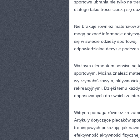
sportowe ubrania nie tylko na tre
dlatego takie treści cieszą się 
Nie brakuje również materiałów 
mogą poznać informacje dotycząc
się w świecie odzieży sportowej.
odpowiedzialne decyzje podczas
Ważnym elementem serwisu są ta
sportowym. Można znaleźć materi
wytrzymałościowym, aktywnością 
rekreacyjnymi. Dzięki temu każdy
dopasowanych do swoich zainter
Witryna pomaga również zrozumi
Artykuły dotyczące plecaków spo
treningowych pokazują, jak nawe
efektywność aktywności fizycznej