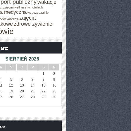
sport publiczny
wakacje
z dziećmi
wellness w hotelach
za medyczna
wypożyczalnie
zajęcia
odów
zabawa
tkowe
zdrowe żywienie
owie
SIERPIEŃ 2026
W
Ś
C
P
S
N
1
2
4
5
6
7
8
9
11
12
13
14
15
16
18
19
20
21
22
23
25
26
27
28
29
30