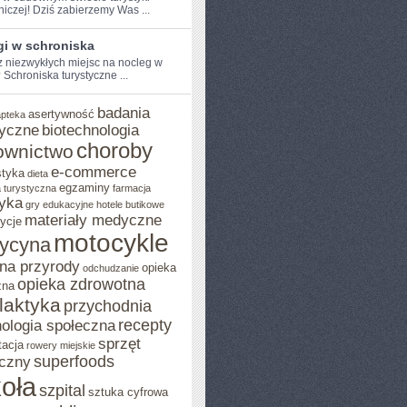
niczej! Dziś zabierzemy Was ...
gi w schroniska
⁢ niezwykłych miejsc na nocleg w
Schroniska ⁢turystyczne ...
badania
asertywność
apteka
yczne
biotechnologia
choroby
ownictwo
e-commerce
styka
dieta
egzaminy
 turystyczna
farmacja
yka
gry edukacyjne
hotele butikowe
materiały medyczne
ycje
motocykle
ycyna
na przyrody
opieka
odchudzanie
opieka zdrowotna
zna
ilaktyka
przychodnia
recepty
ologia społeczna
sprzęt
tacja
rowery miejskie
superfoods
czny
oła
szpital
sztuka cyfrowa