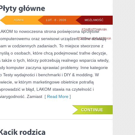
ADMIN
LUT - 6 - 2026
MOŻLIWOŚĆ
PŁYTY
KOMENTOWANIA
LAKOM to nowoczesna strona poświęcona sprzętowi
komputerowemu oraz serwisowi urządzeń, które działają
GŁÓWNE
ZOSTAŁA WYŁĄCZONA
nam w codziennych zadaniach. To miejsce stworzone z
myślą o osobach, które chcą podejmować trafne decyzje,
a także o tych, którzy potrzebują realnego wsparcia wtedy,
gdy komputer zaczyna sprawiać problemy. Inne kategorie
to Testy wydajności i benchmarki i DIY & modding. W
świecie, w którym marketingowe obietnice potrafią
wprowadzić w błąd, LAKOM stawia na czytelność i
wiarygodność. Zamiast
[ Read More ]
CONTINUE