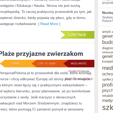
przyrod
postępów i Edukacja i Nauka. Strona nie jest suchą
encyklopedią. To raczej praktyczny przewodnik po tym, jak
Nocle
wspierać dziecko, kiedy pojawia się płacz, gdy w domu
Szukasz
Polsce? 
następuje rozładowanie
[ Read More ]
antyki
CONTINUE
genet
bud
diagno
edukacja
genet
korepet
ADMIN
LUT - 8 - 2026
MOŻLIWOŚĆ
med
PLAŻE
KOMENTOWANIA
PensjonatPolonia.pl to przewodnik dla osób, które kochają
ochro
morze i chcą odkrywać Europę od strony plaż. To miejsce,
PRZYJAZNE
ZOSTAŁA WYŁĄCZONA
społec
prof
w którym reset łączy się z praktycznymi wskazówkami –
ZWIERZAKOM
psych
od wyboru kierunku, przez planowanie, aż po komfortowe
rehabili
korzystanie z wody. Jeśli marzysz o słonecznych
medy
wakacjach nad Morzem Śródziemnym, znajdziesz tu
szk
treści, które pomogą Ci zamienić pomysł w sensowny