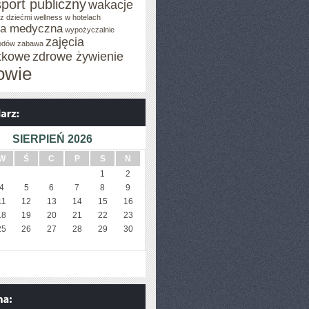
sport publiczny
wakacje
z dziećmi
wellness w hotelach
za medyczna
wypożyczalnie
zajęcia
odów
zabawa
tkowe
zdrowe żywienie
owie
SIERPIEŃ 2026
W
Ś
C
P
S
N
1
2
4
5
6
7
8
9
11
12
13
14
15
16
18
19
20
21
22
23
25
26
27
28
29
30