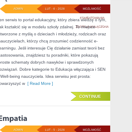
ADMIN
LUT - 6 - 2026
MOŻLIWOŚĆ
KĄCIK
KOMENTOWANIA
ten serwis to portal edukacyjny, który zbiera wiedzę o tym,
jak kształcić się w modelu szkoły zdalnej. To miejsce
RODZICA
ZOSTAŁA WYŁĄCZONA
stworzone z myślą o dzieciach i młodzieży, rodzicach oraz
nauczycielach, którzy chcą zrozumieć codzienność e-
learningu. Jeśli interesuje Cię działanie zamiast teorii bez
zastosowania, znajdziesz tu poradniki, które pokazują
proste schematy dobrych nawyków i sprawdzonych
rozwiązań. Dobre kategorie to Edukacja włączająca i SEN
i Well-being nauczyciela. Idea serwisu jest prosta:
towarzyszyć w
[ Read More ]
CONTINUE
ADMIN
LUT - 5 - 2026
MOŻLIWOŚĆ