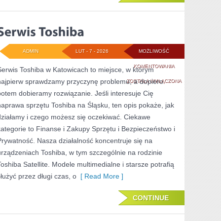
ADMIN
LUT - 7 - 2026
MOŻLIWOŚĆ
SERWIS
KOMENTOWANIA
Serwis Toshiba w Katowicach to miejsce, w którym
najpierw sprawdzamy przyczynę problemu, a dopiero
TOSHIBA
ZOSTAŁA WYŁĄCZONA
potem dobieramy rozwiązanie. Jeśli interesuje Cię
naprawa sprzętu Toshiba na Śląsku, ten opis pokaże, jak
działamy i czego możesz się oczekiwać. Ciekawe
kategorie to Finanse i Zakupy Sprzętu i Bezpieczeństwo i
Prywatność. Nasza działalność koncentruje się na
urządzeniach Toshiba, w tym szczególnie na rodzinie
Toshiba Satellite. Modele multimedialne i starsze potrafią
służyć przez długi czas, o
[ Read More ]
CONTINUE