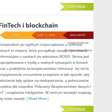
CONTINUE
ADMIN
LUT - 7 - 2026
MOŻLIWOŚĆ
FINTECH
KOMENTOWANIA
Kompendium po ogólnym rozporządzeniu o ochronie
danych to miejsce, które porządkuje zasady operowania
I
ZOSTAŁA WYŁĄCZONA
informacjami o osobach po wdrożeniu RODO. Strona jest
BLOCKCHAIN
zaprojektowana z myślą o realnych sytuacjach w firmach
oraz u praktyków za bezpieczeństwo informacji. Jej cel to
przyspieszenie zrozumienia przepisów w taki sposób, aby
wdrożenia były spójne na niedopatrzenia, a jednocześnie
czytelne dla zespołów. Polecamy Bezpieczeństwo danych i
IoT i urządzenia inteligentne. W centrum tematyki znajdują
się nowe zasady
[ Read More ]
CONTINUE