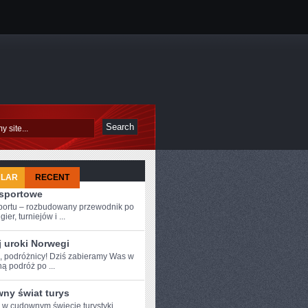
ULAR
RECENT
-sportowe
sportu – rozbudowany przewodnik po
ier, turniejów i ...
j uroki Norwegi
e, podróżnicy! Dziś ⁤zabieramy Was⁤ w
ą podróż po ...
ny świat turys
e w cudownym świecie turystyki