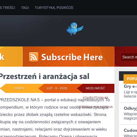
IS TREŚCI
TAGI
TURYSTYKA, PODRÓŻE
POP
Gry e
ADMIN
LUT - 9 - 2026
MOŻLIWOŚĆ
Ligi e-
świecie g
PRZESTRZEŃ
KOMENTOWANIA
PRZEDSZKOLE NA 5 – portal o edukacji najmłodszych To
kompendium, w którym rodzice oraz osoby towarzyszące
I
ZOSTAŁA WYŁĄCZONA
Odkry
dziecko przez żłobek znajdą rzetelne wskazówki. Strona
Witajci
ARANŻACJA
magiczn
skupia się na codzienności związanych z oswajaniem
SAL
zmian, nastrojami, relacjami oraz dojrzewaniem w wieku
Cudow
wczesnodziecięcym. Polecamy Ocena i obserwacja
Witajci