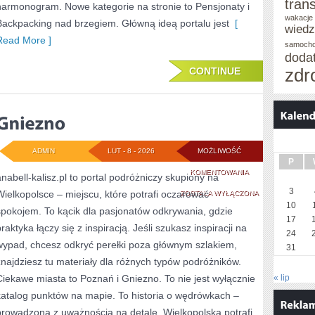
tran
harmonogram. Nowe kategorie na stronie to Pensjonaty i
wakacje 
Backpacking nad brzegiem. Główną ideą portalu jest
[
wied
Read More ]
samoch
doda
CONTINUE
zdr
ADMIN
LUT - 8 - 2026
MOŻLIWOŚĆ
P
GNIEZNO
KOMENTOWANIA
anabell-kalisz.pl to portal podróżniczy skupiony na
3
Wielkopolsce – miejscu, które potrafi oczarować
ZOSTAŁA WYŁĄCZONA
10
spokojem. To kącik dla pasjonatów odkrywania, gdzie
17
raktyka łączy się z inspiracją. Jeśli szukasz inspiracji na
24
wypad, chcesz odkryć perełki poza głównym szlakiem,
31
znajdziesz tu materiały dla różnych typów podróżników.
Ciekawe miasta to Poznań i Gniezno. To nie jest wyłącznie
« lip
katalog punktów na mapie. To historia o wędrówkach –
prowadzona z uważnością na detale. Wielkopolska potrafi