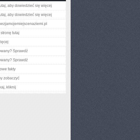
utaj, aby dowiedzieć się więcej
utaj, aby dowiedzieć się więcej
tunezjamojemiejscenaziemi.pl
stronę tutaj
ięcej
gowany? Sprawdź
gowany? Sprawdź
owe fakty
by zobaczyć
aj, kliknij