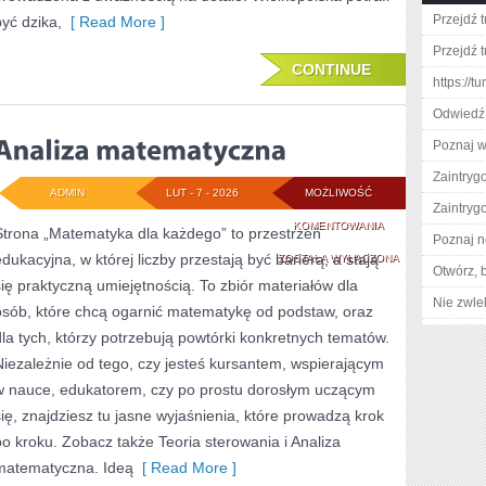
Przejdź t
być dzika,
[ Read More ]
Przejdź t
CONTINUE
https://
Odwiedź 
Poznaj w
Zaintry
ADMIN
LUT - 7 - 2026
MOŻLIWOŚĆ
Zaintry
ANALIZA
KOMENTOWANIA
Strona „Matematyka dla każdego” to przestrzeń
Poznaj n
edukacyjna, w której liczby przestają być barierą, a stają
MATEMATYCZNA
ZOSTAŁA WYŁĄCZONA
Otwórz, 
się praktyczną umiejętnością. To zbiór materiałów dla
Nie zwlek
osób, które chcą ogarnić matematykę od podstaw, oraz
dla tych, którzy potrzebują powtórki konkretnych tematów.
Niezależnie od tego, czy jesteś kursantem, wspierającym
w nauce, edukatorem, czy po prostu dorosłym uczącym
się, znajdziesz tu jasne wyjaśnienia, które prowadzą krok
po kroku. Zobacz także Teoria sterowania i Analiza
matematyczna. Ideą
[ Read More ]