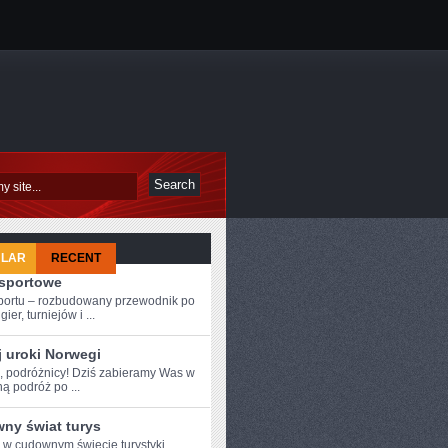
ULAR
RECENT
-sportowe
sportu – rozbudowany przewodnik po
ier, turniejów i ...
j uroki Norwegi
e, podróżnicy! Dziś ⁤zabieramy Was⁤ w
ą podróż po ...
ny świat turys
e w cudownym świecie turystyki