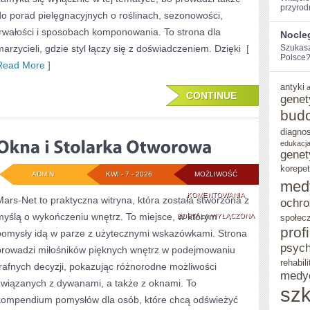
przyrod
do porad pielęgnacyjnych o roślinach, sezonowości,
trwałości i sposobach komponowania. To strona dla
Nocle
marzycieli, gdzie styl łączy się z doświadczeniem. Dzięki
[
Szukasz
Polsce? 
Read More ]
antyki
CONTINUE
genet
bud
diagno
edukacja
genet
korepet
ADMIN
KWI - 7 - 2026
MOŻLIWOŚĆ
med
OKNA
KOMENTOWANIA
Mars-Net to praktyczna witryna, która została stworzona z
ochro
myślą o wykończeniu wnętrz. To miejsce, w którym
I
ZOSTAŁA WYŁĄCZONA
społec
prof
pomysły idą w parze z użytecznymi wskazówkami. Strona
STOLARKA
psych
prowadzi miłośników pięknych wnętrz w podejmowaniu
OTWOROWA
rehabili
trafnych decyzji, pokazując różnorodne możliwości
medy
związanych z dywanami, a także z oknami. To
szk
kompendium pomysłów dla osób, które chcą odświeżyć