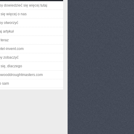
aby dowiedzieć się więcej tutaj
się więcej o nas
aby otworzyć
j artykuł
teraz
wtel-invent.com
by zobaczyć
się, dlaczego
ynwooddroughtmasters.com
o sam