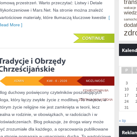
tran
domową przestrzeń. Warto przeczytać: Listwy i Detale
wakacje 
Wykończeniowe i Mars.Net. Na stronie można znaleźć
wied
wartościowe materiały, które tłumaczą kluczowe kwestie
[
samoch
doda
Read More ]
zdr
CONTINUE
P
ADMIN
KWI - 6 - 2026
MOŻLIWOŚĆ
3
10
TRADYCJE
KOMENTOWANIA
Blog duchowy poświęcony czytelników poszukujących
17
Boga, który łączy zwykłe życie z modlitwą. To miejsce, w
I
ZOSTAŁA WYŁĄCZONA
24
tórym życie religijne nie jest zamknięta w teorii, lecz
31
OBRZĘDY
realna w rodzinie, w obowiązkach, w radościach i w
CHRZEŚCIJAŃSKIE
« lip
doświadczeniach. Blog pokazuje, że droga wiary może
być zrozumiałe dla każdego, a opracowania publikowane
na stronie pomagają w umacnianiu ducha. To wartościowe