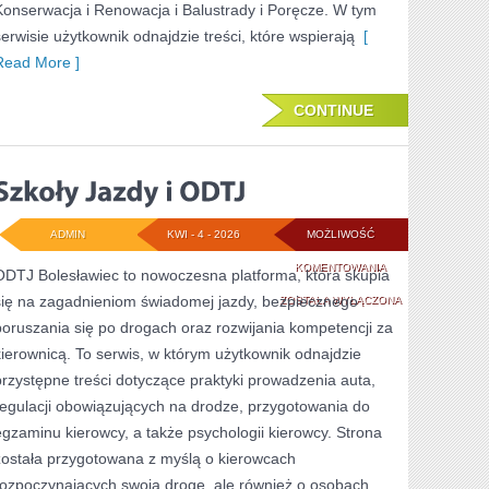
Konserwacja i Renowacja i Balustrady i Poręcze. W tym
serwisie użytkownik odnajdzie treści, które wspierają
[
Read More ]
CONTINUE
ADMIN
KWI - 4 - 2026
MOŻLIWOŚĆ
SZKOŁY
KOMENTOWANIA
ODTJ Bolesławiec to nowoczesna platforma, która skupia
się na zagadnieniom świadomej jazdy, bezpiecznego
JAZDY
ZOSTAŁA WYŁĄCZONA
poruszania się po drogach oraz rozwijania kompetencji za
I
kierownicą. To serwis, w którym użytkownik odnajdzie
ODTJ
przystępne treści dotyczące praktyki prowadzenia auta,
regulacji obowiązujących na drodze, przygotowania do
egzaminu kierowcy, a także psychologii kierowcy. Strona
została przygotowana z myślą o kierowcach
rozpoczynających swoją drogę, ale również o osobach