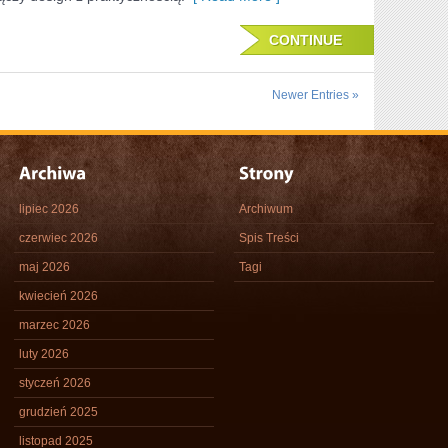
CONTINUE
Newer Entries »
lipiec 2026
Archiwum
czerwiec 2026
Spis Treści
maj 2026
Tagi
kwiecień 2026
marzec 2026
luty 2026
styczeń 2026
grudzień 2025
listopad 2025