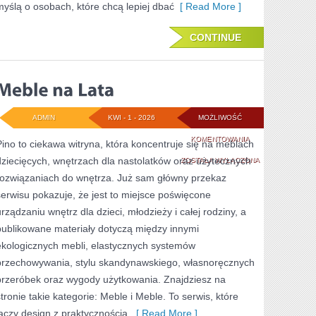
myślą o osobach, które chcą lepiej dbać
[ Read More ]
CONTINUE
ADMIN
KWI - 1 - 2026
MOŻLIWOŚĆ
MEBLE
KOMENTOWANIA
Pino to ciekawa witryna, która koncentruje się na meblach
dziecięcych, wnętrzach dla nastolatków oraz użytecznych
NA
ZOSTAŁA WYŁĄCZONA
rozwiązaniach do wnętrza. Już sam główny przekaz
LATA
serwisu pokazuje, że jest to miejsce poświęcone
urządzaniu wnętrz dla dzieci, młodzieży i całej rodziny, a
publikowane materiały dotyczą między innymi
ekologicznych mebli, elastycznych systemów
przechowywania, stylu skandynawskiego, własnoręcznych
przeróbek oraz wygody użytkowania. Znajdziesz na
stronie takie kategorie: Meble i Meble. To serwis, które
łączy design z praktycznością.
[ Read More ]