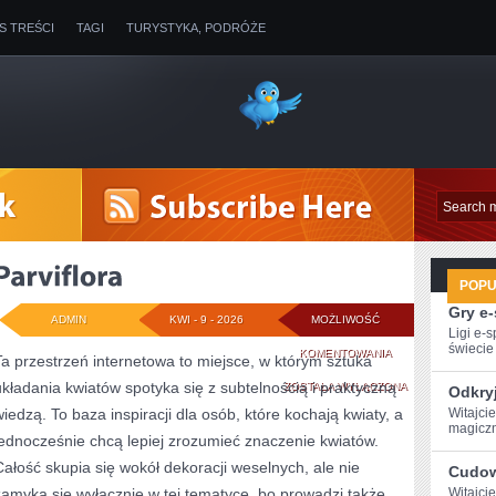
IS TREŚCI
TAGI
TURYSTYKA, PODRÓŻE
POP
Gry e
ADMIN
KWI - 9 - 2026
MOŻLIWOŚĆ
Ligi e-
świecie g
PARVIFLORA
KOMENTOWANIA
Ta przestrzeń internetowa to miejsce, w którym sztuka
układania kwiatów spotyka się z subtelnością i praktyczną
ZOSTAŁA WYŁĄCZONA
Odkry
wiedzą. To baza inspiracji dla osób, które kochają kwiaty, a
Witajci
magiczn
jednocześnie chcą lepiej zrozumieć znaczenie kwiatów.
Całość skupia się wokół dekoracji weselnych, ale nie
Cudow
zamyka się wyłącznie w tej tematyce, bo prowadzi także
Witajci