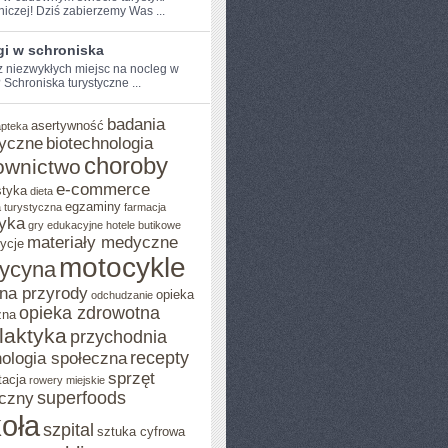
niczej! Dziś zabierzemy Was ...
gi w schroniska
⁢ niezwykłych miejsc na nocleg w
Schroniska ⁢turystyczne ...
badania
asertywność
apteka
yczne
biotechnologia
choroby
ownictwo
e-commerce
styka
dieta
egzaminy
 turystyczna
farmacja
yka
gry edukacyjne
hotele butikowe
materiały medyczne
ycje
motocykle
ycyna
na przyrody
opieka
odchudzanie
opieka zdrowotna
zna
ilaktyka
przychodnia
recepty
ologia społeczna
sprzęt
tacja
rowery miejskie
superfoods
czny
oła
szpital
sztuka cyfrowa