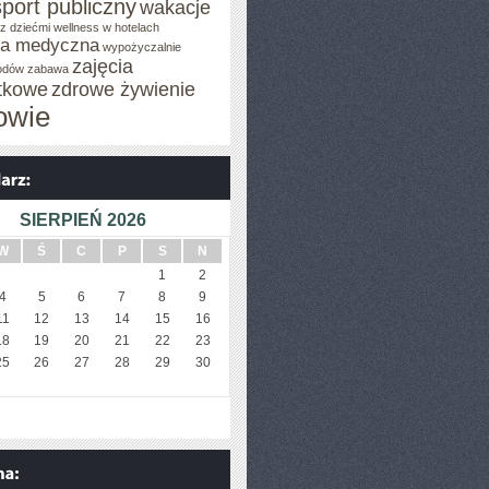
sport publiczny
wakacje
z dziećmi
wellness w hotelach
za medyczna
wypożyczalnie
zajęcia
odów
zabawa
tkowe
zdrowe żywienie
owie
SIERPIEŃ 2026
W
Ś
C
P
S
N
1
2
4
5
6
7
8
9
11
12
13
14
15
16
18
19
20
21
22
23
25
26
27
28
29
30