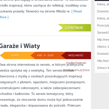
Kliknij, 
źródło inspiracji, które zachęca do refleksji, modlitwy oraz
szukania prawdy. Nowości na stronie Młodzi w
[ Read
Dowiedz 
More ]
Kliknij, 
Przeczyta
CONTINUE
Sprawdź 
http://ne
Otwórz, 
Dowiedz 
ADMIN
KWI - 6 - 2026
MOŻLIWOŚĆ
http://w
GARAŻE
KOMENTOWANIA
Owa strona internetowa to serwis, w którym praktyczna
Zobacz t
wiedza spotyka się z estetyką. Ten serwis została
I
ZOSTAŁA WYŁĄCZONA
stworzona z myślą o osobach poszukujących inspiracji
WIATY
związanych z płotami, wjazdami, miejscami postojowymi,
konstrukcjami osłonowymi, a także zabezpieczeniami
schodów i balkonów. To serwis tematyczny, który
prezentuje, że otoczenie domu może być jednocześnie
trwała, elegancka i dopasowana do potrzeb. Polecam