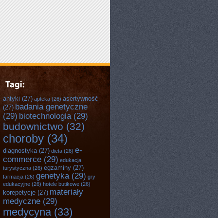
antyki
(27)
asertywność
apteka
(26)
badania genetyczne
(27)
(29)
biotechnologia
(29)
budownictwo
(32)
choroby
(34)
e-
diagnostyka
(27)
dieta
(26)
commerce
(29)
edukacja
egzaminy
(27)
turystyczna
(26)
genetyka
(29)
farmacja
(26)
gry
edukacyjne
(26)
hotele butikowe
(26)
materiały
korepetycje
(27)
medyczne
(29)
medycyna
(33)