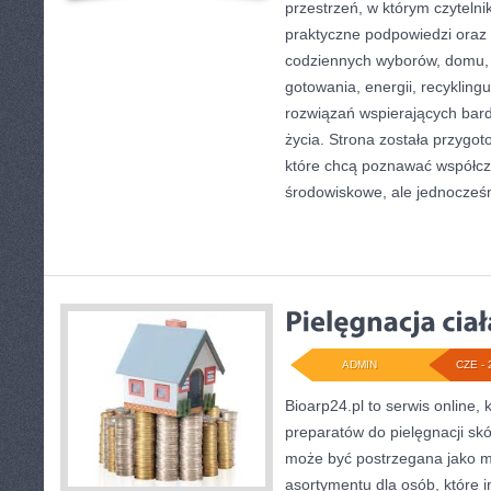
przestrzeń, w którym czyteln
praktyczne podpowiedzi oraz 
codziennych wyborów, domu,
gotowania, energii, recykling
rozwiązań wspierających bardz
życia. Strona została przygo
które chcą poznawać współc
środowiskowe, ale jednocześ
ADMIN
CZE - 
Bioarp24.pl to serwis online, 
preparatów do pielęgnacji skór
może być postrzegana jako mi
asortymentu dla osób, które i