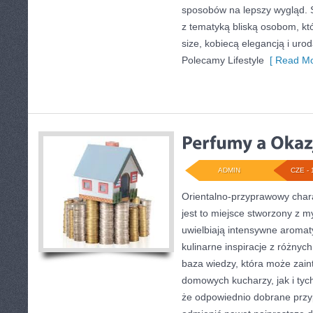
sposobów na lepszy wygląd. S
z tematyką bliską osobom, któ
size, kobiecą elegancją i ur
Polecamy Lifestyle
[ Read Mo
ADMIN
CZE - 
Orientalno-przyprawowy charak
jest to miejsce stworzony z m
uwielbiają intensywne aromaty
kulinarne inspiracje z różnych
baza wiedzy, która może zai
domowych kucharzy, jak i tyc
że odpowiednio dobrane przyp