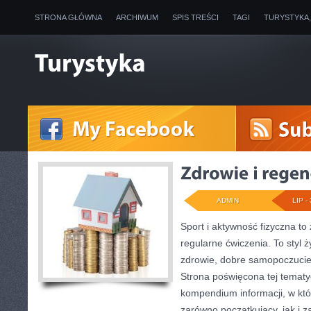
STRONA GŁÓWNA
ARCHIWUM
SPIS TREŚCI
TAGI
TURYSTYKA
ADMIN
LIP - 
Sport i aktywność fizyczna to 
regularne ćwiczenia. To styl 
zdrowie, dobre samopoczucie
Strona poświęcona tej temat
kompendium informacji, w któ
zarówno początkujący, jak i