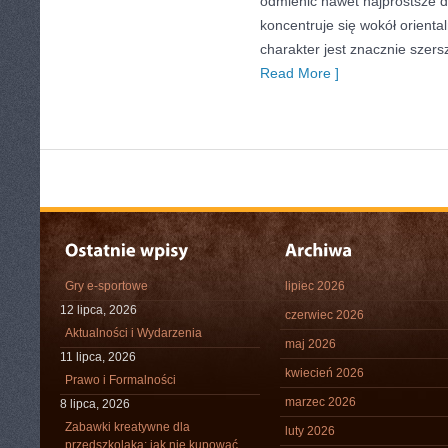
odmienić nawet najprostsze d
koncentruje się wokół oriental
charakter jest znacznie szer
Read More ]
Gry e-sportowe
lipiec 2026
12 lipca, 2026
czerwiec 2026
Aktualności i Wydarzenia
maj 2026
11 lipca, 2026
kwiecień 2026
Prawo i Formalności
marzec 2026
8 lipca, 2026
Zabawki kreatywne dla
luty 2026
przedszkolaka: jak nie kupować