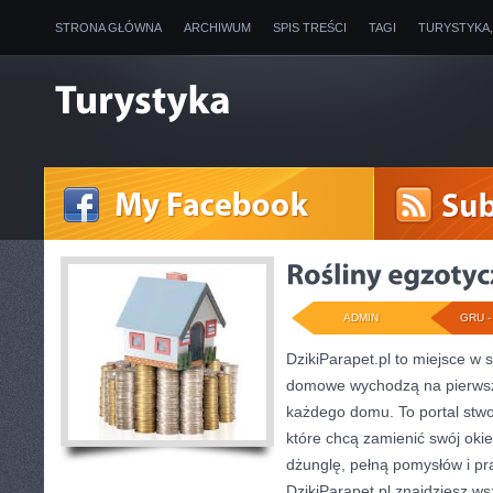
STRONA GŁÓWNA
ARCHIWUM
SPIS TREŚCI
TAGI
TURYSTYKA
ADMIN
GRU - 
DzikiParapet.pl to miejsce w s
domowe wychodzą na pierwszy
każdego domu. To portal stw
które chcą zamienić swój ok
dżunglę, pełną pomysłów i p
DzikiParapet.pl znajdziesz ws