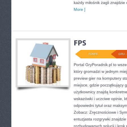
każdy miłośnik żagli znajdzie 
More ]
ADMIN
GRU - 
Portal GryPoradnik.pl to wsz
który gromadzi w jednym miejs
preview gier na komputery sta
miejsce, gdzie początkujący 
użytkownicy znajdą konkretne
wskazówki i uczciwe opinie, 
odpowiedni tytuł oraz maksym
Zobacz: Zręcznościowe i Symu
entuzjasta rozgrywki znajdzie 
rozbudowanych solucji i krok