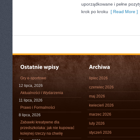
uporządkowane i pełne pozyt
krok po kroku
[ Read More ]
Gry e-sportowe
lipiec 2026
12 lipca, 2026
czerwiec 2026
Aktualności i Wydarzenia
maj 2026
11 lipca, 2026
kwiecień 2026
Prawo i Formalności
marzec 2026
8 lipca, 2026
Zabawki kreatywne dla
luty 2026
przedszkolaka: jak nie kupować
styczeń 2026
kolejnej rzeczy na chwilę