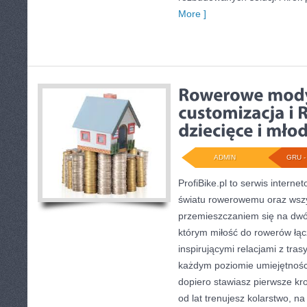
More ]
ADMIN
GRU - 
ProfiBike.pl to serwis intern
światu rowerowemu oraz wszy
przemieszczaniem się na dwóc
którym miłość do rowerów łącz
inspirującymi relacjami z tras
każdym poziomie umiejętności
dopiero stawiasz pierwsze kro
od lat trenujesz kolarstwo, na