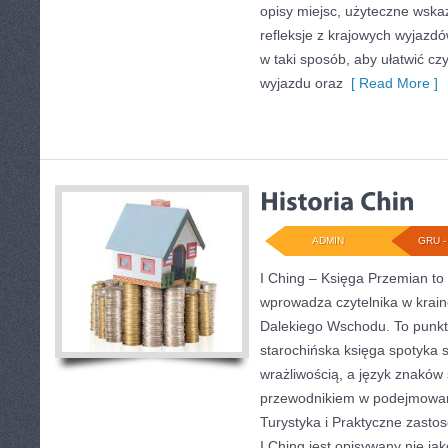
opisy miejsc, użyteczne wska
refleksje z krajowych wyjazdó
w taki sposób, aby ułatwić czy
wyjazdu oraz
[ Read More ]
ADMIN
GRU - 
I Ching – Księga Przemian to 
wprowadza czytelnika w krai
Dalekiego Wschodu. To punkt 
starochińska księga spotyka 
wrażliwością, a język znaków 
przewodnikiem w podejmowan
Turystyka i Praktyczne zastoso
I Ching jest opisywany nie jako