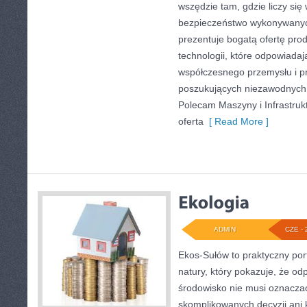
wszędzie tam, gdzie liczy się
bezpieczeństwo wykonywanyc
prezentuje bogatą ofertę pro
technologii, które odpowiadaj
współczesnego przemysłu i p
poszukujących niezawodnych 
Polecam Maszyny i Infrastruk
oferta
[ Read More ]
ADMIN
CZE - 
Ekos-Sułów to praktyczny port
natury, który pokazuje, że od
środowisko nie musi oznaczać
skomplikowanych decyzji ani