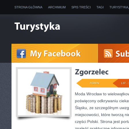
STRONA GŁÓWNA
ARCHIWUM
SPIS TREŚCI
TAGI
TURYSTYKA
ADMIN
LIP - 
Moda Wrocław to wielowątkow
poświęcony odkrywaniu ciek
Śląsku, ze szczególnym uwzg
miejscowości, które tworzą ni
części Polski. Strona jest po
znaleźć praktyczne informacj