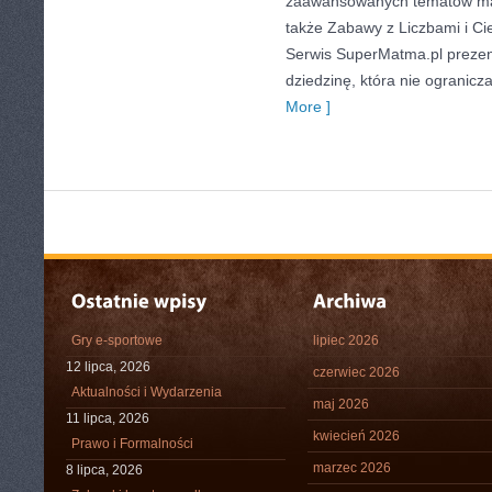
zaawansowanych tematów ma
także Zabawy z Liczbami i C
Serwis SuperMatma.pl prezen
dziedzinę, która nie ogranicz
More ]
Gry e-sportowe
lipiec 2026
12 lipca, 2026
czerwiec 2026
Aktualności i Wydarzenia
maj 2026
11 lipca, 2026
kwiecień 2026
Prawo i Formalności
marzec 2026
8 lipca, 2026