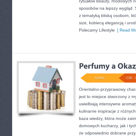
rytuałów beauty, modowych 
sposobów na lepszy wygląd. S
z tematyką bliską osobom, któ
size, kobiecą elegancją i ur
Polecamy Lifestyle
[ Read Mo
ADMIN
CZE - 
Orientalno-przyprawowy charak
jest to miejsce stworzony z m
uwielbiają intensywne aromaty
kulinarne inspiracje z różnych
baza wiedzy, która może zai
domowych kucharzy, jak i tyc
że odpowiednio dobrane przyp