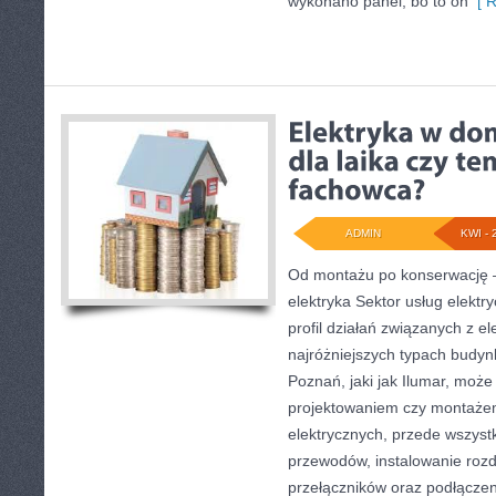
wykonano panel, bo to on
[ R
ADMIN
KWI - 
Od montażu po konserwację –
elektryka Sektor usług elektr
profil działań związanych z e
najróżniejszych typach budyn
Poznań, jaki jak Ilumar, moż
projektowaniem czy montażem
elektrycznych, przede wszyst
przewodów, instalowanie rozdz
przełączników oraz podłączen