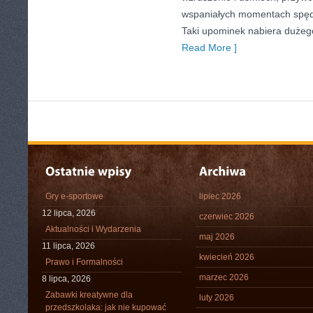
wspaniałych momentach spędz
Taki upominek nabiera dużeg
Read More ]
Gry e-sportowe
lipiec 2026
12 lipca, 2026
czerwiec 2026
Aktualności i Wydarzenia
maj 2026
11 lipca, 2026
kwiecień 2026
Prawo i Formalności
marzec 2026
8 lipca, 2026
Zabawki kreatywne dla
luty 2026
przedszkolaka: jak nie kupować