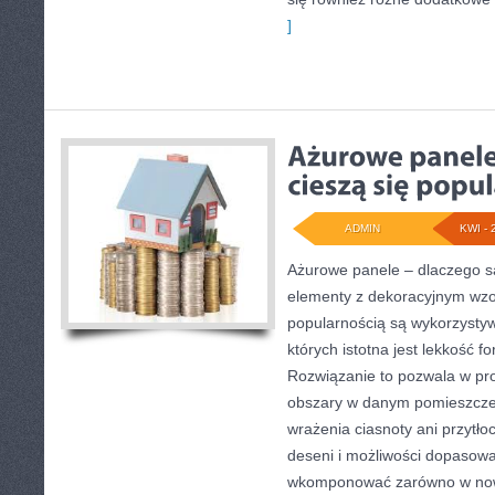
]
ADMIN
KWI - 
Ażurowe panele – dlaczego s
elementy z dekoracyjnym wz
popularnością są wykorzysty
których istotna jest lekkość f
Rozwiązanie to pozwala w pro
obszary w danym pomieszczen
wrażenia ciasnoty ani przytło
deseni i możliwości dopasowan
wkomponować zarówno w nowo