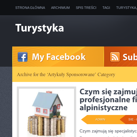
STRONA GŁÓWNA
ARCHIWUM
SPIS TREŚCI
TAGI
TURYSTYKA
Archive for the ‘Artykuły Sponsorowane’ Category
ADMIN
SIE - 
Czym zajmują się specjalistyc