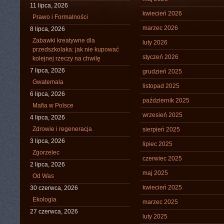
11 lipca, 2026
kwiecień 2026
Prawo i Formalności
marzec 2026
8 lipca, 2026
Zabawki kreatywne dla
luty 2026
przedszkolaka: jak nie kupować
styczeń 2026
kolejnej rzeczy na chwilę
7 lipca, 2026
grudzień 2025
Gwatemala
listopad 2025
6 lipca, 2026
październik 2025
Mafia w Polsce
wrzesień 2025
4 lipca, 2026
Zdrowie i regeneracja
sierpień 2025
3 lipca, 2026
lipiec 2025
Zgorzelec
czerwiec 2025
2 lipca, 2026
maj 2025
Od Was
kwiecień 2025
30 czerwca, 2026
Ekologia
marzec 2025
27 czerwca, 2026
luty 2025