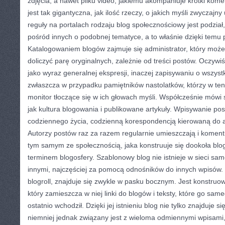
zdjęcia, a nawet pliku video, jakiemu akompaniuje krótki kom
jest tak gigantyczna, jak ilość rzeczy, o jakich myśli zwyczajny
reguły na portalach rodzaju blog społecznościowy jest podział
pośród innych o podobnej tematyce, a to właśnie dzięki temu p
Katalogowaniem blogów zajmuje się administrator, który może
doliczyć parę oryginalnych, zależnie od treści postów. Oczywiś
jako wyraz generalnej ekspresji, inaczej zapisywaniu o wszystk
zwłaszcza w przypadku pamiętników nastolatków, którzy w te
monitor tłoczące się w ich głowach myśli. Współcześnie mówi 
jak kultura blogowania i publikowane artykuły. Wpisywanie po
codziennego życia, codzienną korespondencją kierowaną do 
Autorzy postów raz za razem regularnie umieszczają i koment
tym samym ze społecznością, jaka konstruuje się dookoła bl
terminem blogosfery. Szablonowy blog nie istnieje w sieci samo
innymi, najczęściej za pomocą odnośników do innych wpisów. 
blogroll, znajduje się zwykle w pasku bocznym. Jest konstruo
który zamieszcza w niej linki do blogów i teksty, które go sameg
ostatnio wchodził. Dzięki jej istnieniu blog nie tylko znajduje s
niemniej jednak związany jest z wieloma odmiennymi wpisami,