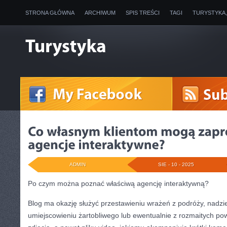
STRONA GŁÓWNA
ARCHIWUM
SPIS TREŚCI
TAGI
TURYSTYKA
ADMIN
SIE - 10 - 2025
Po czym można poznać właściwą agencję interaktywną?
Blog ma okazję służyć przestawieniu wrażeń z podróży, nadzie
umiejscowieniu żartobliwego lub ewentualnie z rozmaitych 