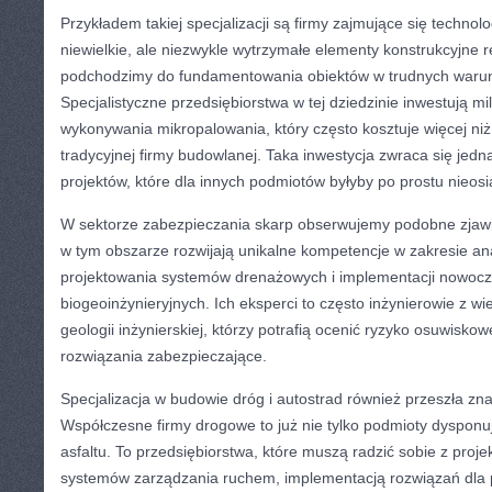
Przykładem takiej specjalizacji są firmy zajmujące się techno
niewielkie, ale niezwykle wytrzymałe elementy konstrukcyjne r
podchodzimy do fundamentowania obiektów w trudnych waru
Specjalistyczne przedsiębiorstwa w tej dziedzinie inwestują mi
wykonywania mikropalowania, który często kosztuje więcej ni
tradycyjnej firmy budowlanej. Taka inwestycja zwraca się jedna
projektów, które dla innych podmiotów byłyby po prostu nieosi
W sektorze zabezpieczania skarp obserwujemy podobne zjawis
w tym obszarze rozwijają unikalne kompetencje w zakresie ana
projektowania systemów drenażowych i implementacji nowoc
biogeoinżynieryjnych. Ich eksperci to często inżynierowie z 
geologii inżynierskiej, którzy potrafią ocenić ryzyko osuwisko
rozwiązania zabezpieczające.
Specjalizacja w budowie dróg i autostrad również przeszła zn
Współczesne firmy drogowe to już nie tylko podmioty dysponu
asfaltu. To przedsiębiorstwa, które muszą radzić sobie z proj
systemów zarządzania ruchem, implementacją rozwiązań dla