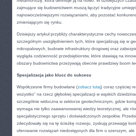
metamorfozę, która definiuje ją na nowo. W dzisiejszych czas
zajmujące się budownictwem muszą łączyć tradycyjne umiejęt
najnowocześniejszymi rozwiązaniami, aby pozostać konkuren
zmieniającym się rynku.
Dzisiejszy artykuł przybliży charakterystyczne cechy nowocze
szczególnym uwzględnieniem tych, które specjalizują się w ge
mikropalowych, budowie infrastruktury drogowej oraz zabezpi
wygląda codzienność przedsiębiorstw, które stawiają na innowa
obszary budownictwa przeżywają obecnie prawdziwy boom te
Specjalizacja jako klucz do sukcesu
Współczesne firmy budowlane (
zobacz tutaj
) coraz częściej 
wszystko” na rzecz głębokiej specjalizacji w wąskich dziedzina
szczególnie widoczna w sektorze geotechnicznym, gdzie kom
wymaga nie tylko zaawansowanej wiedzy teoretycznej, ale ró
specjalistycznego sprzętu i doświadczonych zespołów. Przedsi
zdecydowały się na tę ścieżkę rozwoju, zyskują przewagę ko
oferowanie rozwiązań niedostępnych dla firm o szerszym, ale p