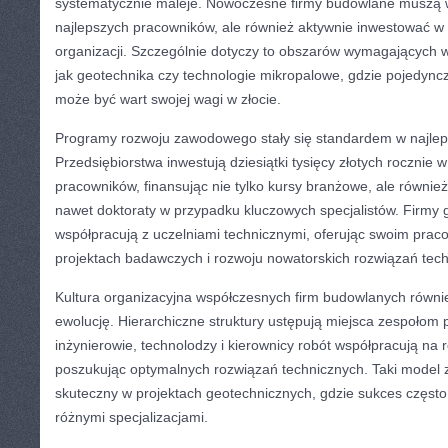
systematycznie maleje. Nowoczesne firmy budowlane muszą w
najlepszych pracowników, ale również aktywnie inwestować w 
organizacji. Szczególnie dotyczy to obszarów wymagających wys
jak geotechnika czy technologie mikropalowe, gdzie pojedync
może być wart swojej wagi w złocie.
Programy rozwoju zawodowego stały się standardem w najlep
Przedsiębiorstwa inwestują dziesiątki tysięcy złotych rocznie 
pracowników, finansując nie tylko kursy branżowe, ale równi
nawet doktoraty w przypadku kluczowych specjalistów. Firmy 
współpracują z uczelniami technicznymi, oferując swoim pra
projektach badawczych i rozwoju nowatorskich rozwiązań tec
Kultura organizacyjna współczesnych firm budowlanych równi
ewolucję. Hierarchiczne struktury ustępują miejsca zespołom 
inżynierowie, technolodzy i kierownicy robót współpracują na
poszukując optymalnych rozwiązań technicznych. Taki model z
skuteczny w projektach geotechnicznych, gdzie sukces często
różnymi specjalizacjami.