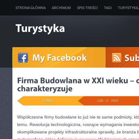
STRONA GŁÓWNA
ARCHIWUM
SPIS TREŚCI
TAGI
TURYSTYKA
ADMIN
CZE - 5 - 2025
Współczesne firmy budowlane to już nie te same podmioty, kt
temu. Rewolucja technologiczna, rosnące wymagania inwestor
skomplikowane projekty infrastrukturalne sprawiły, że branża