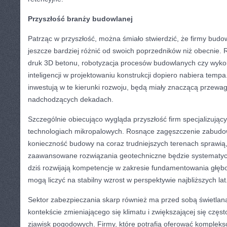
Przyszłość branży budowlanej
Patrząc w przyszłość, można śmiało stwierdzić, że firmy budo
jeszcze bardziej różnić od swoich poprzedników niż obecnie. R
druk 3D betonu, robotyzacja procesów budowlanych czy wykor
inteligencji w projektowaniu konstrukcji dopiero nabiera tempa.
inwestują w te kierunki rozwoju, będą miały znaczącą przewa
nadchodzących dekadach.
Szczególnie obiecująco wygląda przyszłość firm specjalizujący
technologiach mikropalowych. Rosnące zagęszczenie zabudow
konieczność budowy na coraz trudniejszych terenach sprawią
zaawansowane rozwiązania geotechniczne będzie systematyczn
dziś rozwijają kompetencje w zakresie fundamentowania głęboki
mogą liczyć na stabilny wzrost w perspektywie najbliższych lat
Sektor zabezpieczania skarp również ma przed sobą świetlaną
kontekście zmieniającego się klimatu i zwiększającej się częst
zjawisk pogodowych. Firmy, które potrafią oferować komplek