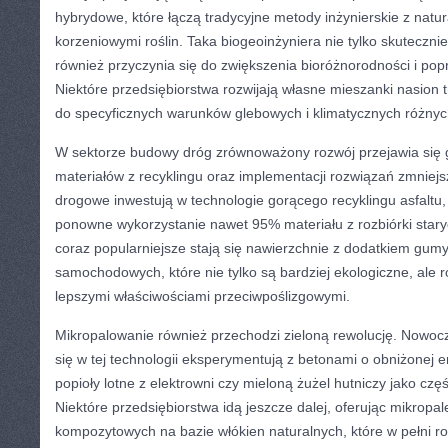
hybrydowe, które łączą tradycyjne metody inżynierskie z nat
korzeniowymi roślin. Taka biogeoinżyniera nie tylko skutecznie 
również przyczynia się do zwiększenia bioróżnorodności i pop
Niektóre przedsiębiorstwa rozwijają własne mieszanki nasion
do specyficznych warunków glebowych i klimatycznych różnyc
W sektorze budowy dróg zrównoważony rozwój przejawia się 
materiałów z recyklingu oraz implementacji rozwiązań zmniej
drogowe inwestują w technologie gorącego recyklingu asfaltu,
ponowne wykorzystanie nawet 95% materiału z rozbiórki star
coraz popularniejsze stają się nawierzchnie z dodatkiem gumy
samochodowych, które nie tylko są bardziej ekologiczne, ale r
lepszymi właściwościami przeciwpoślizgowymi.
Mikropalowanie również przechodzi zieloną rewolucję. Nowocz
się w tej technologii eksperymentują z betonami o obniżonej 
popioły lotne z elektrowni czy mieloną żużel hutniczy jako cz
Niektóre przedsiębiorstwa idą jeszcze dalej, oferując mikrop
kompozytowych na bazie włókien naturalnych, które w pełni ro