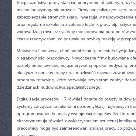
Bezpieczeństwo pracy stało się priorytetem absolutnym, wyk
minimalne wymagania prawne. Firmy specjalizujące się w prac
zabezpieczanie stromych skarp, inwestują w najnowocześniejs
oraz regularne szkolenia z zakresu technik pracy alpinistyczne
wprowadzają również systemy monitorowania parametrów ży
czasie rzeczywistym, co pozwala na szybką reakcję w przypa
Motywacja finansowa, choć nadal istotna, przestała być jed
o atrakcyjności pracodawcy. Nowoczesne firmy budowlane of
pakiety benefitów obejmujące prywatną opiekę medyczną, pr
elastyczne godziny pracy oraz możliwość rozwoju zawodoweg
programy rotacyjne, które pozwalają inżynierom zdobyć dośw
dziedzinach budownictwa specjalistycznego.
Digitalizacja procesów HR również dotarła do branży budowlan
systemy zarządzania talentami do identyfikacji najlepszych k
oprogramowanie do analizy wydajności zespołów. Niektóre pr
eksperymentują również z wykorzystaniem sztucznej inteligenc
pracownicy mogą być zainteresowani zmianą pracy, co pozwal
retencyjne.