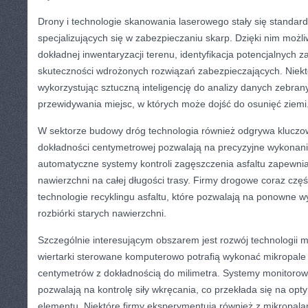
Drony i technologie skanowania laserowego stały się stand
specjalizujących się w zabezpieczaniu skarp. Dzięki nim możl
dokładnej inwentaryzacji terenu, identyfikacja potencjalnych 
skuteczności wdrożonych rozwiązań zabezpieczających. Niektór
wykorzystując sztuczną inteligencję do analizy danych zebran
przewidywania miejsc, w których może dojść do osunięć ziemi
W sektorze budowy dróg technologia również odgrywa kluczo
dokładności centymetrowej pozwalają na precyzyjne wykonanie
automatyczne systemy kontroli zagęszczenia asfaltu zapewniaj
nawierzchni na całej długości trasy. Firmy drogowe coraz częś
technologie recyklingu asfaltu, które pozwalają na ponowne w
rozbiórki starych nawierzchni.
Szczególnie interesującym obszarem jest rozwój technologii
wiertarki sterowane komputerowo potrafią wykonać mikropale o
centymetrów z dokładnością do milimetra. Systemy monitorow
pozwalają na kontrolę siły wkręcania, co przekłada się na op
elementu. Niektóre firmy eksperymentują również z mikropal