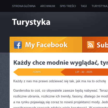
STRONA GŁÓWNA
ARCHIWUM
SPIS TREŚCI
TAGI
TURYSTYKA
ADMIN
LIP - 30 - 2025
Każdy z nas ma prawo odziewać się tak, jak ma na to ochotę
Garderoba to coś, co obywatele zawsze będą nabywać. Tera
rozliczne ubrania, rozliczne ich trendy, fasony, dlatego że mo
a na rynku pojawiają się coraz to nowsi projektanci mody. Je
współczesnych czasach zdołają wiele kosztować. W następstwi