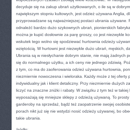
decyduje się na zakup ubrań użytkowanych, o ile są w dobrym
największym stopniu kultowych, jest odzież używana Anglia, dl
przyprowadzane są najważniejszej postaci ubrania używane. P
odnaleźć bardzo dużo szykownych ubrań, pionierskich fabry
można je kupić dosłownie za parę groszy, co jest niezwykle kor
wskutek tego wolno się spodziewać hurtownia odzieży używane
wziętością. W hurtowni jest niezwykle dużo ubrań, męskich, da
Ubrania są w niesłychanie dobrym stanie, nie mają żadnych po
się do normalnego użytku, a ich ceny nie jednego zdziwią. P
z tym, co ma do zaoferowania odzież używana hurtownia, ponie
niezmiernie nowoczesna i wieloraka. Każdy może z tej oferty p
indywidualny jak i klient detaliczny. Przy niezmiernie dużych
liczyć na znaczne zniżki i rabaty. W związku z tym też w takiej
wyposażają się mniejsze sklepy z odzieżą używaną. To prost
garderoby na sprzedaż, bądź też zaopatrzenie swojej osobist
porach nikt już się nie wstydzi nosić odzieży używanej, bo ob
takie ubrania.
źródło: