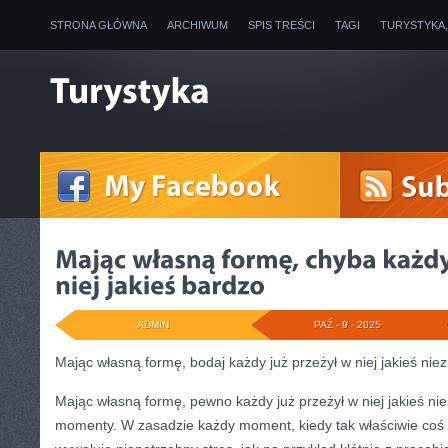
STRONA GŁÓWNA
ARCHIWUM
SPIS TREŚCI
TAGI
TURYSTYKA
ADMIN
PAŹ - 9 - 2025
Mając własną formę, bodaj każdy już przeżył w niej jakieś nie
Mając własną formę, pewno każdy już przeżył w niej jakieś nie
momenty. W zasadzie każdy moment, kiedy tak właściwie coś id