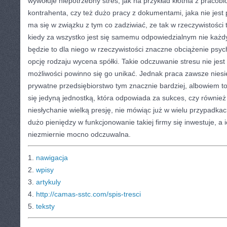
wywołuje niepotrzebny stres, jak na przykład kłótnia z pracobio
kontrahenta, czy też dużo pracy z dokumentami, jaka nie jest 
ma się w związku z tym co zadziwiać, ze tak w rzeczywistości
kiedy za wszystko jest się samemu odpowiedzialnym nie każ
będzie to dla niego w rzeczywistości znaczne obciążenie psyc
opcję rodzaju wycena spółki. Takie odczuwanie stresu nie jest
możliwości powinno się go unikać. Jednak praca zawsze nies
prywatne przedsiębiorstwo tym znacznie bardziej, albowiem to 
się jedyną jednostką, która odpowiada za sukces, czy również
niesłychanie wielką presję, nie mówiąc już w wielu przypadkac
dużo pieniędzy w funkcjonowanie takiej firmy się inwestuje, a i
niezmiernie mocno odczuwalna.
1.
nawigacja
2.
wpisy
3.
artykuly
4.
http://camas-sstc.com/spis-tresci
5.
teksty
CATEGORIES:
TURYSTYKA, PODRÓŻE