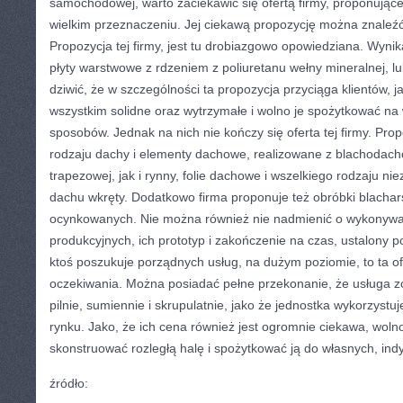
samochodowej, warto zaciekawić się ofertą firmy, proponującej
wielkim przeznaczeniu. Jej ciekawą propozycję można znaleź
Propozycja tej firmy, jest tu drobiazgowo opowiedziana. Wynik
płyty warstwowe z rdzeniem z poliuretanu wełny mineralnej, lu
dziwić, że w szczególności ta propozycja przyciąga klientów, j
wszystkim solidne oraz wytrzymałe i wolno je spożytkować na
sposobów. Jednak na nich nie kończy się oferta tej firmy. Pro
rodzaju dachy i elementy dachowe, realizowane z blachodach
trapezowej, jak i rynny, folie dachowe i wszelkiego rodzaju 
dachu wkręty. Dodatkowo firma proponuje też obróbki blachars
ocynkowanych. Nie można również nie nadmienić o wykonywa
produkcyjnych, ich prototyp i zakończenie na czas, ustalony po
ktoś poszukuje porządnych usług, na dużym poziomie, to ta of
oczekiwania. Można posiadać pełne przekonanie, że usługa z
pilnie, sumiennie i skrupulatnie, jako że jednostka wykorzystuj
rynku. Jako, że ich cena również jest ogromnie ciekawa, wol
skonstruować rozległą halę i spożytkować ją do własnych, ind
źródło: