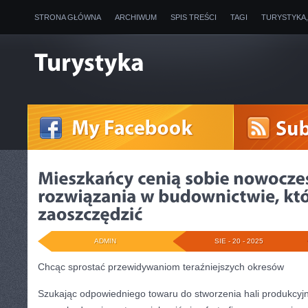
STRONA GŁÓWNA
ARCHIWUM
SPIS TREŚCI
TAGI
TURYSTYKA
ADMIN
SIE - 20 - 2025
Chcąc sprostać przewidywaniom teraźniejszych okresów
Szukając odpowiedniego towaru do stworzenia hali produkcyjne