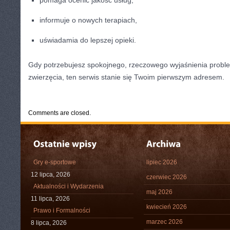
pomaga ocenić jakość usług,
informuje o nowych terapiach,
uświadamia do lepszej opieki.
Gdy potrzebujesz spokojnego, rzeczowego wyjaśnienia prob
zwierzęcia, ten serwis stanie się Twoim pierwszym adresem.
CATEGORIES:
TURYSTYKA, PODRÓŻE
Comments are closed.
Gry e-sportowe
lipiec 2026
12 lipca, 2026
czerwiec 2026
Aktualności i Wydarzenia
maj 2026
11 lipca, 2026
kwiecień 2026
Prawo i Formalności
marzec 2026
8 lipca, 2026