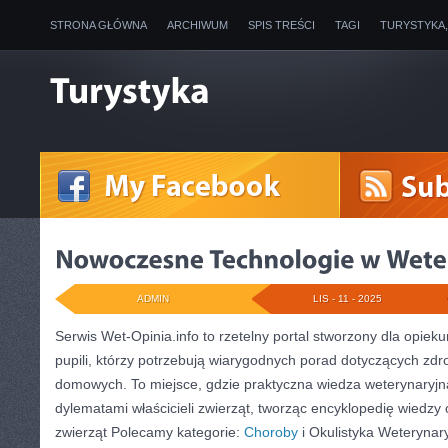
STRONA GŁÓWNA
ARCHIWUM
SPIS TREŚCI
TAGI
TURYSTYKA
ADMIN
LIS - 11 - 2025
Serwis Wet-Opinia.info to rzetelny portal stworzony dla opiek
pupili, którzy potrzebują wiarygodnych porad dotyczących zdr
domowych. To miejsce, gdzie praktyczna wiedza weterynaryjna
dylematami właścicieli zwierząt, tworząc encyklopedię wiedzy 
zwierząt Polecamy kategorie:
Choroby
i Okulistyka Weterynary