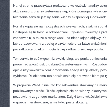
Na tej stronie przeczytasz praktyczne wskazówki, analizy usłu
aktualności z branży weterynaryjnej, które pomagają właścici
tworzenia serwisu jest łączenie wiedzy eksperckiej z doświa
Portal skupia się na najczęstszych wyzwaniach, z jakimi spoty
Dostępne są tu treści o odrobaczaniu, żywieniu zwierząt z p
zachowaniu, a także o reagowaniu na niepokojące objawy. Każ
lub opracowywany z troską o czytelność oraz łatwe wyjaśnieni
początkujący opiekun mogła lepiej zadbać o swojego pupila.
Ten serwis to coś więcej niż zwykły blog, ale punkt odniesienia
porównać jakość usług gabinetów weterynaryjnych. Rozbudowa
opinie użytkowników oraz omówienia specjalizacji lekarzy p
wybierać. Dzięki temu ten serwis staje się przewodnikiem po 
W projekcie Wet-Opinia.info konsekwentnie stawiamy na mery
publikowanych treści. Treści opierają się na wiedzy lekarzy wete
pozbawiony zbędnego marketingu. Dzięki temu właściciel zwie
wsparcie merytoryczne, a nie tylko puste slogany.