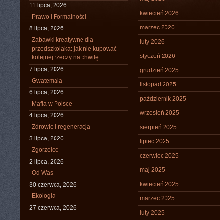
11 lipca, 2026
kwiecień 2026
Prawo i Formalności
marzec 2026
8 lipca, 2026
Zabawki kreatywne dla
luty 2026
przedszkolaka: jak nie kupować
styczeń 2026
kolejnej rzeczy na chwilę
7 lipca, 2026
grudzień 2025
Gwatemala
listopad 2025
6 lipca, 2026
październik 2025
Mafia w Polsce
wrzesień 2025
4 lipca, 2026
Zdrowie i regeneracja
sierpień 2025
3 lipca, 2026
lipiec 2025
Zgorzelec
czerwiec 2025
2 lipca, 2026
maj 2025
Od Was
kwiecień 2025
30 czerwca, 2026
Ekologia
marzec 2025
27 czerwca, 2026
luty 2025