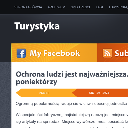
STRONA GŁÓWNA
ARCHIWUM
SPIS TREŚCI
TAGI
TURYSTYKA
ADMIN
SIE - 20 - 2025
Ogromną popularnością raduje się w chwili obecnej jednostka
W specjalności fabrycznej, najistotniejszą rzeczą jest miejsce
się artykuły na sprzedaż. Miejsce wytwórcze, musi posiadać ksz