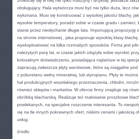
zmieściły się w niej nie tylko maszyny i artykuły, jednakże takż
obsługujący. Hala wytwórcza musi być nie tylko duża, lecz ró
wykonana. Musi się konstruować z wysokiej jakości blachy, ja
wysokie temperatury, poradzi sobie w czasie gradu i zamieci, 
stanie przez niesłychanie długie lata. Imponującą propozycję 
na stronie internetowej
, jaka proponuje wysokiej klasy blachę
wyeksploatować na kilka rozmaitych sposobów. Firma jest pilna
należytych parę lat, w czasie jakich zdążyła sobie wyrobić prz
kolosalnym doświadczeniu, posiadająca najtańsze w tej specj
zapracują zwłaszcza płyty warstwowe, które są osiągalne pod
z poliuretanu wełny mineralnej, lub styropianu. Płyty te możn
hal produkcyjnych wszelakiego przeznaczenia, chłodni, mroź
również sklepów i marketów. W ofercie firmy znajduje się równ
obróbką blacharską. Realizuje też malowanie proszkowe blac
powlekanych, na specjalne roszczenie interesanta. To niespot
się na tle innych pokrewnych ofert, niskimi cenami i jakością
usług.
źródło: