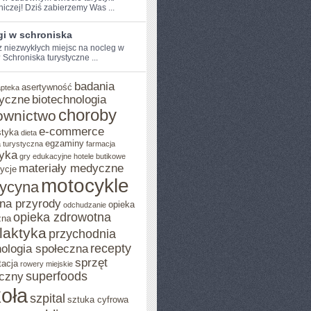
niczej! Dziś zabierzemy Was ...
gi w schroniska
⁢ niezwykłych miejsc na nocleg w
Schroniska ⁢turystyczne ...
badania
asertywność
apteka
yczne
biotechnologia
choroby
ownictwo
e-commerce
styka
dieta
egzaminy
 turystyczna
farmacja
yka
gry edukacyjne
hotele butikowe
materiały medyczne
ycje
motocykle
ycyna
na przyrody
opieka
odchudzanie
opieka zdrowotna
zna
ilaktyka
przychodnia
recepty
ologia społeczna
sprzęt
tacja
rowery miejskie
superfoods
czny
oła
szpital
sztuka cyfrowa