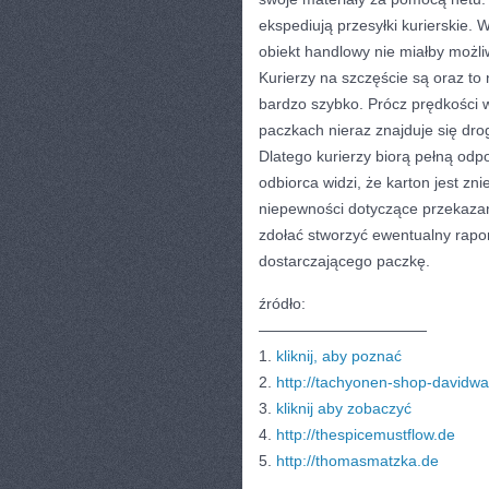
ekspediują przesyłki kurierskie.
obiekt handlowy nie miałby możli
Kurierzy na szczęście są oraz to
bardzo szybko. Prócz prędkości w
paczkach nieraz znajduje się drog
Dlatego kurierzy biorą pełną odp
odbiorca widzi, że karton jest z
niepewności dotyczące przekaza
zdołać stworzyć ewentualny rapor
dostarczającego paczkę.
źródło:
———————————
1.
kliknij, aby poznać
2.
http://tachyonen-shop-davidw
3.
kliknij aby zobaczyć
4.
http://thespicemustflow.de
5.
http://thomasmatzka.de