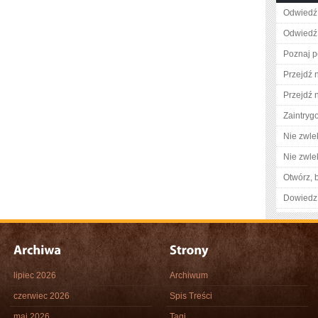
Odwiedź 
Odwiedź 
Poznaj p
Przejdź 
Przejdź n
Zaintry
Nie zwlek
Nie zwlek
Otwórz, 
Dowiedz 
lipiec 2026
Archiwum
czerwiec 2026
Spis Treści
maj 2026
Tagi