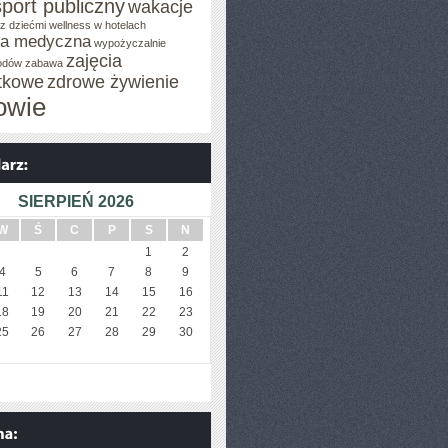
sport publiczny
wakacje
z dziećmi
wellness w hotelach
za medyczna
wypożyczalnie
zajęcia
odów
zabawa
tkowe
zdrowe żywienie
owie
SIERPIEŃ 2026
W
Ś
C
P
S
N
1
2
4
5
6
7
8
9
11
12
13
14
15
16
18
19
20
21
22
23
25
26
27
28
29
30