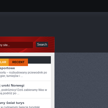
ULAR
RECENT
-sportowe
sportu – rozbudowany przewodnik po
ier, turniejów i ...
j uroki Norwegi
e, podróżnicy! Dziś ⁤zabieramy Was⁤ w
ą podróż po ...
ny świat turys
e w cudownym świecie turystyki