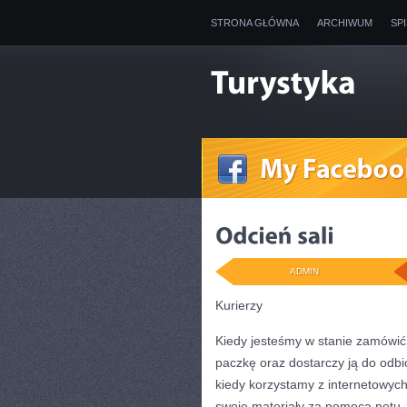
STRONA GŁÓWNA
ARCHIWUM
SP
ADMIN
Kurierzy
Kiedy jesteśmy w stanie zamówić 
paczkę oraz dostarczy ją do odb
kiedy korzystamy z internetowych 
swoje materiały za pomocą netu.