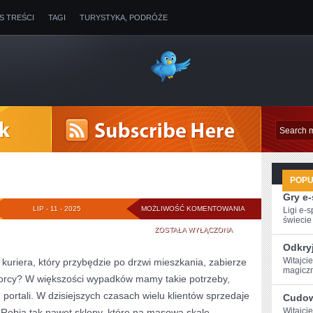
IS TREŚCI
TAGI
TURYSTYKA, PODRÓŻE
POP
Gry e
ODCIEŃ
LIP - 11 - 2025
MOŻLIWOŚĆ KOMENTOWANIA
Ligi e-
świecie g
SALI
ZOSTAŁA WYŁĄCZONA
Odkry
Witajci
kuriera, który przybędzie po drzwi mieszkania, zabierze
magiczn
iorcy? W większości wypadków mamy takie potrzeby,
portali. W dzisiejszych czasach wielu klientów sprzedaje
Cudow
Witajci
 Robią tak nawet sklepy, które na masową skalę