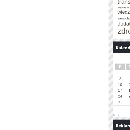
tran
wakacje 
wied
samoch
doda
zdr
P
3
10
17
24
31
« lip