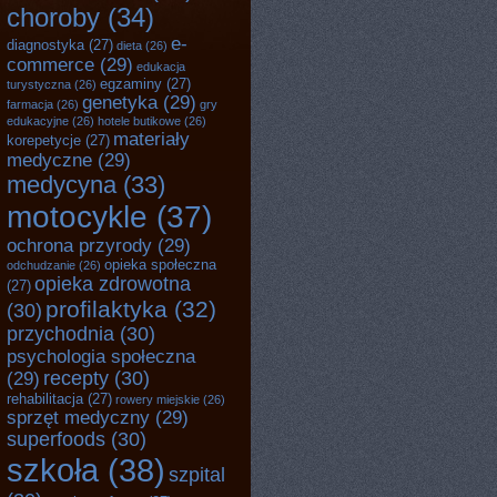
choroby
(34)
e-
diagnostyka
(27)
dieta
(26)
commerce
(29)
edukacja
egzaminy
(27)
turystyczna
(26)
genetyka
(29)
farmacja
(26)
gry
edukacyjne
(26)
hotele butikowe
(26)
materiały
korepetycje
(27)
medyczne
(29)
medycyna
(33)
motocykle
(37)
ochrona przyrody
(29)
opieka społeczna
odchudzanie
(26)
opieka zdrowotna
(27)
profilaktyka
(32)
(30)
przychodnia
(30)
psychologia społeczna
recepty
(30)
(29)
rehabilitacja
(27)
rowery miejskie
(26)
sprzęt medyczny
(29)
superfoods
(30)
szkoła
(38)
szpital