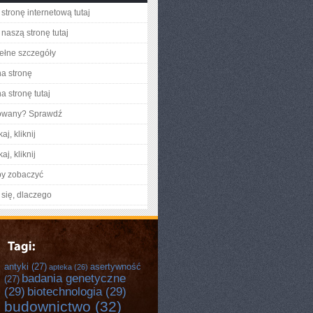
stronę internetową tutaj
naszą stronę tutaj
ełne szczegóły
na stronę
a stronę tutaj
gowany? Sprawdź
aj, kliknij
aj, kliknij
by zobaczyć
się, dlaczego
antyki
(27)
asertywność
apteka
(26)
badania genetyczne
(27)
(29)
biotechnologia
(29)
budownictwo
(32)