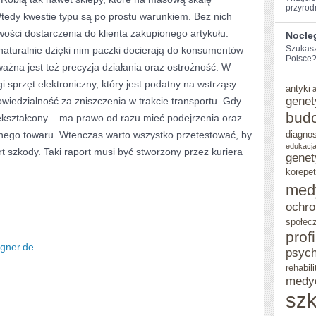
przyrod
 Wtedy kwestie typu są po prostu warunkiem. Bez nich
wości dostarczenia do klienta zakupionego artykułu.
Nocle
Szukasz
 naturalnie dzięki nim paczki docierają do konsumentów
Polsce? 
ażna jest też precyzja działania oraz ostrożność. W
i sprzęt elektroniczny, który jest podatny na wstrząsy.
antyki
genet
owiedzialność za zniszczenia w trakcie transportu. Gdy
bud
niekształcony – ma prawo od razu mieć podejrzenia oraz
nego towaru. Wtenczas warto wszystko przetestować, by
diagno
edukacja
t szkody. Taki raport musi być stworzony przez kuriera
genet
korepet
med
ochro
społec
prof
agner.de
psych
rehabili
medy
szk