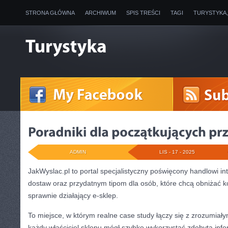
STRONA GŁÓWNA
ARCHIWUM
SPIS TREŚCI
TAGI
TURYSTYKA
ADMIN
LIS - 17 - 2025
JakWyslac.pl to portal specjalistyczny poświęcony handlowi 
dostaw oraz przydatnym tipom dla osób, które chcą obniżać 
sprawnie działający e-sklep.
To miejsce, w którym realne case study łączy się z zrozumiał
każdy właściciel sklepu mógł szybko wykorzystać zdobytą info