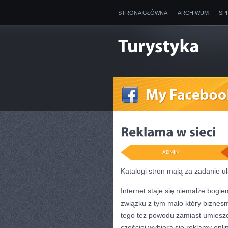
STRONA GŁÓWNA
ARCHIWUM
SP
ADMIN
Katalogi stron mają za zadanie u
Internet staje się niemalże bogi
związku z tym mało który biznes
tego też powodu zamiast umieszcz
częściej wybiera się reklamy onli