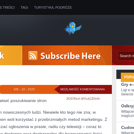
IS TREŚCI
TAGI
TURYSTYKA, PODRÓŻE
POP
Gry e
REKLAMA
SIE - 10 - 2025
MOŻLIWOŚĆ KOMENTOWANIA
Ligi e-
świecie g
W
ZOSTAŁA WYŁĄCZONA
łatwić poszukiwanie stron
Odkry
SIECI
Witajci
em nowoczesnych ludzi. Niewiele kto tego nie zna, w
magiczn
men woli korzystać z przebrzmiałych metod marketingu. Z
ać ogłoszenia w prasie, radiu czy telewizji – coraz to
Cudow
Witajci
ne dostępne oraz dostrzegalne dla bezgranicznej ilości