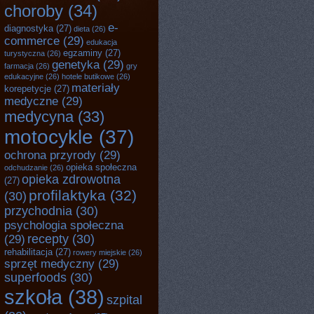
choroby
(34)
e-
diagnostyka
(27)
dieta
(26)
commerce
(29)
edukacja
egzaminy
(27)
turystyczna
(26)
genetyka
(29)
farmacja
(26)
gry
edukacyjne
(26)
hotele butikowe
(26)
materiały
korepetycje
(27)
medyczne
(29)
medycyna
(33)
motocykle
(37)
ochrona przyrody
(29)
opieka społeczna
odchudzanie
(26)
opieka zdrowotna
(27)
profilaktyka
(32)
(30)
przychodnia
(30)
psychologia społeczna
recepty
(30)
(29)
rehabilitacja
(27)
rowery miejskie
(26)
sprzęt medyczny
(29)
superfoods
(30)
szkoła
(38)
szpital