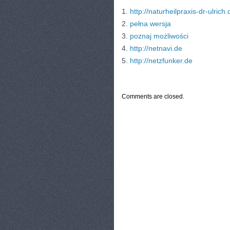
1.
http://naturheilpraxis-dr-ulrich.
2.
pełna wersja
3.
poznaj możliwości
4.
http://netnavi.de
5.
http://netzfunker.de
CATEGORIES:
TURYSTYKA, PODRÓŻE
Comments are closed.