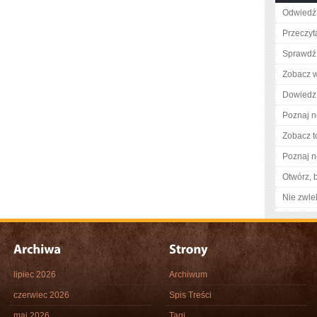
Odwiedź 
Przeczyt
Sprawdź 
Zobacz wi
Dowiedz 
Poznaj n
Zobacz t
Poznaj n
Otwórz, 
Nie zwlek
lipiec 2026
Archiwum
czerwiec 2026
Spis Treści
maj 2026
Tagi