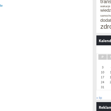
tran
de
wakacje 
wied
samoch
doda
zdr
P
3
10
17
24
31
« lip