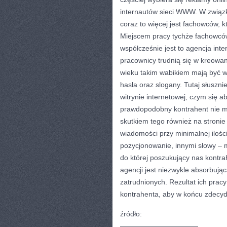
internautów sieci WWW. W związk
coraz to więcej jest fachowców, kt
Miejscem pracy tychże fachowcó
współcześnie jest to agencja int
pracownicy trudnią się w kreowa
wieku takim wabikiem mają być wi
hasła oraz slogany. Tutaj słusz
witrynie internetowej, czym się a
prawdopodobny kontrahent nie ma 
skutkiem tego również na stron
wiadomości przy minimalnej ilośc
pozycjonowanie, innymi słowy – 
do której poszukujący nas kontra
agencji jest niezwykle absorbują
zatrudnionych. Rezultat ich pra
kontrahenta, aby w końcu zdecydo
źródło:
———————————