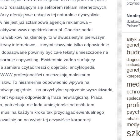
przyrod
u z rozrastającym się sektorem reklam internetowych,
órzy oferują swe usługi w tej naturalnie dyscyplinie.
Nocle
Szukasz
w nie jest już sztampowa agencja reklamowa –
Polsce? 
eraktywna www.aspektreklama.pl. Chociaż nadal
niu wabików na klientelę, to w dwudziestym pierwszym
antyki
genet
tryny internetowe – innymi słowy nie tylko odpowiednie
bud
nie dopasowane powinny być całe teksty umieszczone na
bsorbuje copywriting. Ewidentnie żaden surfujący
diagno
edukacja
zamiaru czytać treści o objętości encyklopedii,
genet
ie WWW profesjonaliści umieszczają maksimum
korepet
i słów. To niezmiernie odpowiednio wpływa na
med
mówiąc oględnie – na przychylne spojrzenie wyszukiwarki,
ochro
hent wpisuje odpowiednią frazę newralgiczną. Praca
społec
prof
ca, potrzebuje nie lada umiejętności od osób tam
psych
cy musi na każdym kroku tak przyciągać ewentualnego
rehabili
wał się on na wybór tej oczywiście korporacji.
medy
szk