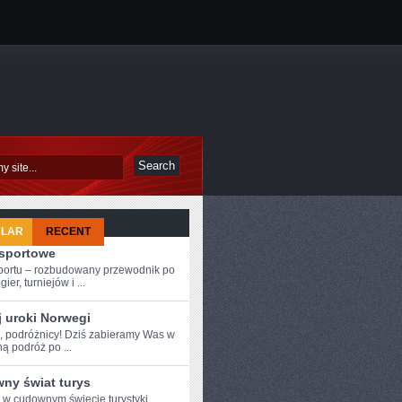
ULAR
RECENT
-sportowe
sportu – rozbudowany przewodnik po
ier, turniejów i ...
j uroki Norwegi
e, podróżnicy! Dziś ⁤zabieramy Was⁤ w
ą podróż po ...
ny świat turys
e w cudownym świecie turystyki