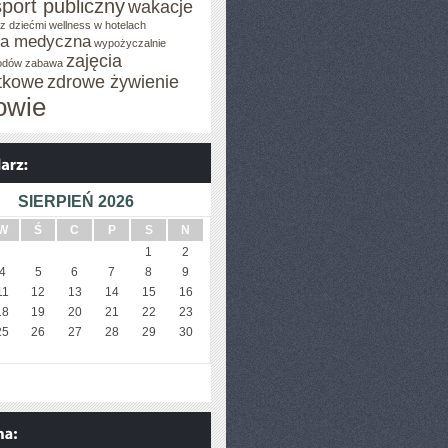
sport publiczny
wakacje
z dziećmi
wellness w hotelach
za medyczna
wypożyczalnie
zajęcia
odów
zabawa
tkowe
zdrowe żywienie
owie
SIERPIEŃ 2026
W
Ś
C
P
S
N
1
2
4
5
6
7
8
9
11
12
13
14
15
16
18
19
20
21
22
23
25
26
27
28
29
30