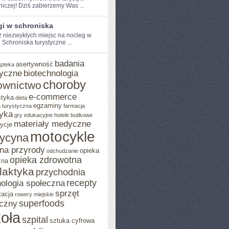
niczej! Dziś zabierzemy Was ...
gi w schroniska
⁢ niezwykłych miejsc na nocleg w
Schroniska ⁢turystyczne ...
badania
asertywność
apteka
yczne
biotechnologia
choroby
ownictwo
e-commerce
styka
dieta
egzaminy
 turystyczna
farmacja
yka
gry edukacyjne
hotele butikowe
materiały medyczne
ycje
motocykle
ycyna
na przyrody
opieka
odchudzanie
opieka zdrowotna
zna
ilaktyka
przychodnia
recepty
ologia społeczna
sprzęt
tacja
rowery miejskie
superfoods
czny
oła
szpital
sztuka cyfrowa