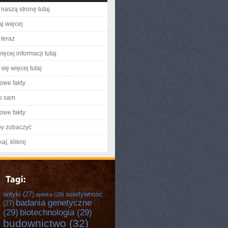
naszą stronę tutaj
aj więcej
teraz
ęcej informacji tutaj
się więcej tutaj
owe fakty
o sam
owe fakty
by zobaczyć
aj, kliknij
antyki
(27)
asertywność
apteka
(26)
badania genetyczne
(27)
(29)
biotechnologia
(29)
budownictwo
(32)