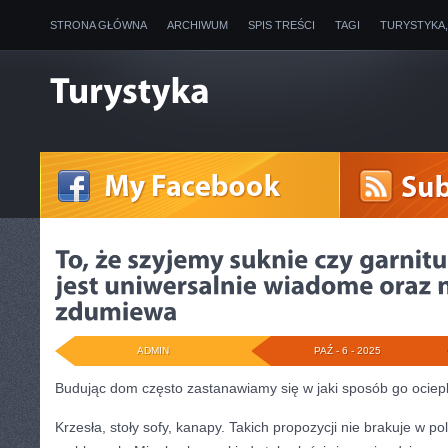
STRONA GŁÓWNA
ARCHIWUM
SPIS TREŚCI
TAGI
TURYSTYKA
ADMIN
PAŹ - 6 - 2025
Budując dom często zastanawiamy się w jaki sposób go ociepl
Krzesła, stoły sofy, kanapy. Takich propozycji nie brakuje w p