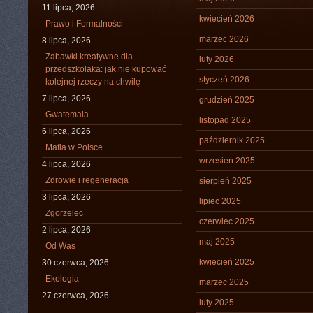
11 lipca, 2026
kwiecień 2026
Prawo i Formalności
marzec 2026
8 lipca, 2026
Zabawki kreatywne dla
luty 2026
przedszkolaka: jak nie kupować
styczeń 2026
kolejnej rzeczy na chwilę
7 lipca, 2026
grudzień 2025
Gwatemala
listopad 2025
6 lipca, 2026
październik 2025
Mafia w Polsce
wrzesień 2025
4 lipca, 2026
Zdrowie i regeneracja
sierpień 2025
3 lipca, 2026
lipiec 2025
Zgorzelec
czerwiec 2025
2 lipca, 2026
maj 2025
Od Was
kwiecień 2025
30 czerwca, 2026
Ekologia
marzec 2025
27 czerwca, 2026
luty 2025