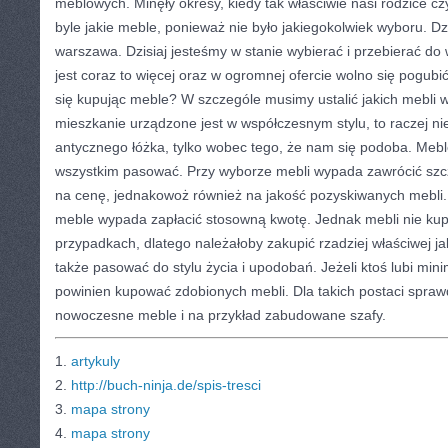
meblowych. Minęły okresy, kiedy tak właściwie nasi rodzice cz
byle jakie meble, ponieważ nie było jakiegokolwiek wyboru. D
warszawa. Dzisiaj jesteśmy w stanie wybierać i przebierać do
jest coraz to więcej oraz w ogromnej ofercie wolno się pogub
się kupując meble? W szczególe musimy ustalić jakich mebli w
mieszkanie urządzone jest w współczesnym stylu, to raczej 
antycznego łóżka, tylko wobec tego, że nam się podoba. Mebl
wszystkim pasować. Przy wyborze mebli wypada zawrócić szc
na cenę, jednakowoż również na jakość pozyskiwanych mebli
meble wypada zapłacić stosowną kwotę. Jednak mebli nie ku
przypadkach, dlatego należałoby zakupić rzadziej właściwej j
także pasować do stylu życia i upodobań. Jeżeli ktoś lubi min
powinien kupować zdobionych mebli. Dla takich postaci spraw
nowoczesne meble i na przykład zabudowane szafy.
1.
artykuly
2.
http://buch-ninja.de/spis-tresci
3.
mapa strony
4.
mapa strony