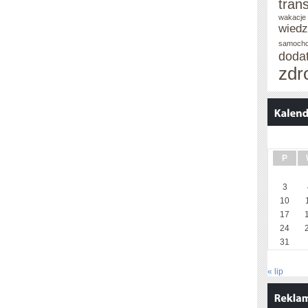
tran
wakacje 
wied
samoch
doda
zdr
P
3
10
17
24
31
« lip