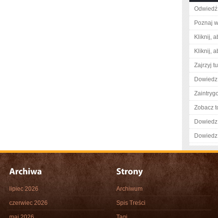
Odwiedź 
Poznaj w
Kliknij, 
Kliknij, 
Zajrzyj tu
Dowiedz 
Zaintry
Zobacz t
Dowiedz 
Dowiedz 
lipiec 2026
Archiwum
czerwiec 2026
Spis Treści
maj 2026
Tagi