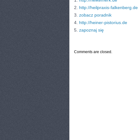
1.
http://heikemerk.de
2.
http://heilpraxis-falkenberg.de
3.
zobacz poradnik
4.
http://heiner-pistorius.de
5.
zapoznaj się
CATEGORIES:
TURYSTYKA, PODRÓŻE
Comments are closed.