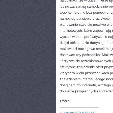
halucynacji, że w dużej mierze ł
ludzie zaczynają samodzielnie o
tego kompletnie bez pomocy chcą
na nocleg dla siebie oraz swojej
planowanie stało się możliwe w 
internetowych, które zapewniają
wyszukiwanie i porównywanie najr
dzięki obfitej bazie danych jed
możliwości noclegowe setek mie
dostawcę czy pośrednika. Możliwe
i przyzwoicie rozreklamowanych w
efektywne znalezienie ofert pryw
których w wielu przewodnikach po
znalezieniem interesującego nocl
dostępem do Internetu, a z tego
do siebie przyjezdnych i sprzedać
źródło:
———————————