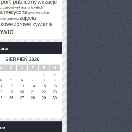
sport publiczny
wakacje
z dziećmi
wellness w hotelach
za medyczna
wypożyczalnie
zajęcia
odów
zabawa
tkowe
zdrowe żywienie
owie
SIERPIEŃ 2026
W
Ś
C
P
S
N
1
2
4
5
6
7
8
9
11
12
13
14
15
16
18
19
20
21
22
23
25
26
27
28
29
30