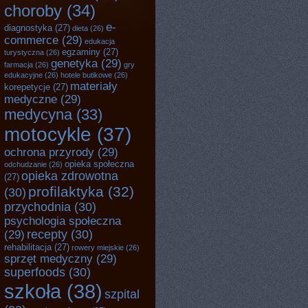
choroby
(34)
e-
diagnostyka
(27)
dieta
(26)
commerce
(29)
edukacja
egzaminy
(27)
turystyczna
(26)
genetyka
(29)
farmacja
(26)
gry
edukacyjne
(26)
hotele butikowe
(26)
materiały
korepetycje
(27)
medyczne
(29)
medycyna
(33)
motocykle
(37)
ochrona przyrody
(29)
opieka społeczna
odchudzanie
(26)
opieka zdrowotna
(27)
profilaktyka
(32)
(30)
przychodnia
(30)
psychologia społeczna
recepty
(30)
(29)
rehabilitacja
(27)
rowery miejskie
(26)
sprzęt medyczny
(29)
superfoods
(30)
szkoła
(38)
szpital