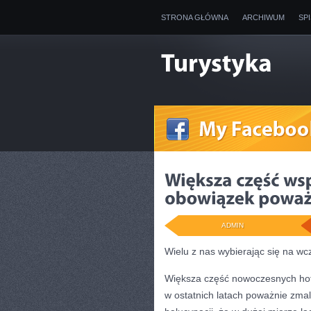
STRONA GŁÓWNA
ARCHIWUM
SP
ADMIN
Wielu z nas wybierając się na w
Większa część nowoczesnych hot
w ostatnich latach poważnie zma