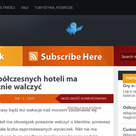
IS TREŚCI
TAGI
TURYSTYKA, PODRÓŻE
POP
Gry e
Ligi e-
świecie g
WIĘKSZA
SIE - 1 - 2025
MOŻLIWOŚĆ KOMENTOWANIA
Odkry
CZĘŚĆ
ZOSTAŁA WYŁĄCZONA
czasy bądź też wakacje nad morzem zastanawia się
Witajci
WSPÓŁCZESNYCH
magiczn
eli ma obowiązek poważnie walczyć o klientów, ponieważ
HOTELI
lała liczba wyprzedawanych wycieczek. Nikt nie ma
Cudow
MA
Witajci