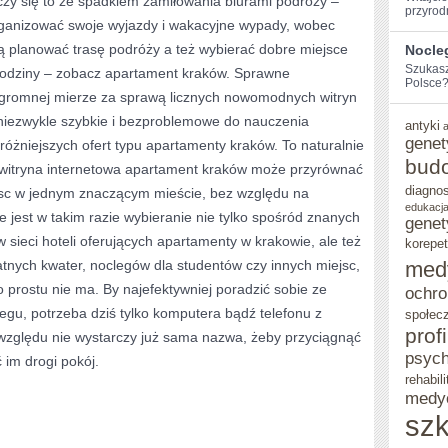
ączy się to ze spadkiem zamiłowania biurami podróży –
przyrod
rganizować swoje wyjazdy i wakacyjne wypady, wobec
OBOWIĄZEK
 planować trasę podróży a też wybierać dobre miejsce
Nocle
POWAŻNIE
Szukasz
 rodziny – zobacz apartament kraków. Sprawne
Polsce? 
WALCZYĆ
ogromnej mierze za sprawą licznych nowomodnych witryn
 niezwykle szybkie i bezproblemowe do nauczenia
antyki
genet
óżniejszych ofert typu apartamenty kraków. To naturalnie
bud
na witryna internetowa apartament kraków może przyrównać
diagno
jsc w jednym znaczącym mieście, bez względu na
edukacja
 jest w takim razie wybieranie nie tylko spośród znanych
genet
 sieci hoteli oferujących apartamenty w krakowie, ale też
korepet
atnych kwater, noclegów dla studentów czy innych miejsc,
med
 prostu nie ma. By najefektywniej poradzić sobie ze
ochro
egu, potrzeba dziś tylko komputera bądź telefonu z
społec
prof
 względu nie wystarczy już sama nazwa, żeby przyciągnąć
psych
 im drogi pokój.
rehabili
medy
szk