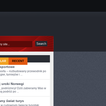
ULAR
RECENT
-sportowe
sportu – rozbudowany przewodnik po
ier, turniejów i ...
j uroki Norwegi
e, podróżnicy! Dziś ⁤zabieramy Was⁤ w
ą podróż po ...
ny świat turys
e w cudownym świecie turystyki