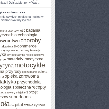
niczej! Dziś zabierzemy Was ...
gi w schroniska
⁢ niezwykłych miejsc na nocleg w
Schroniska ⁢turystyczne ...
badania
asertywność
apteka
yczne
biotechnologia
choroby
ownictwo
e-commerce
styka
dieta
egzaminy
 turystyczna
farmacja
yka
gry edukacyjne
hotele butikowe
materiały medyczne
ycje
motocykle
ycyna
na przyrody
opieka
odchudzanie
opieka zdrowotna
zna
ilaktyka
przychodnia
recepty
ologia społeczna
sprzęt
tacja
rowery miejskie
superfoods
czny
oła
szpital
sztuka cyfrowa