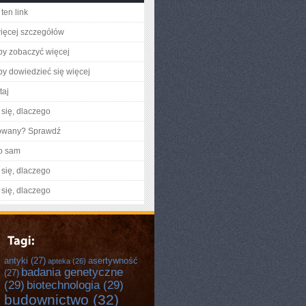
ten link
ięcej szczegółów
aby zobaczyć więcej
aby dowiedzieć się więcej
taj
się, dlaczego
gowany? Sprawdź
o sam
się, dlaczego
się, dlaczego
antyki
(27)
asertywność
apteka
(26)
badania genetyczne
(27)
(29)
biotechnologia
(29)
budownictwo
(32)