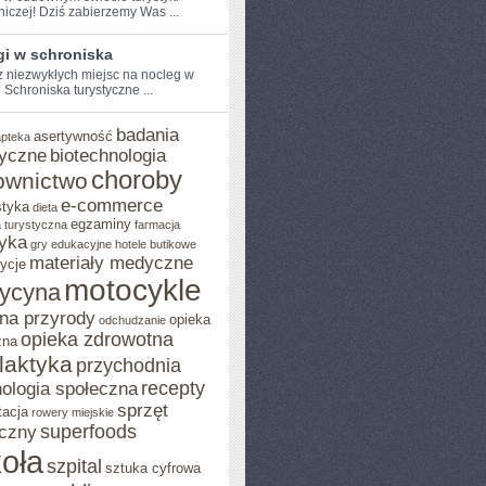
niczej! Dziś zabierzemy Was ...
gi w schroniska
⁢ niezwykłych miejsc na nocleg w
Schroniska ⁢turystyczne ...
badania
asertywność
apteka
yczne
biotechnologia
choroby
ownictwo
e-commerce
styka
dieta
egzaminy
 turystyczna
farmacja
yka
gry edukacyjne
hotele butikowe
materiały medyczne
ycje
motocykle
ycyna
na przyrody
opieka
odchudzanie
opieka zdrowotna
zna
ilaktyka
przychodnia
recepty
ologia społeczna
sprzęt
tacja
rowery miejskie
superfoods
czny
oła
szpital
sztuka cyfrowa