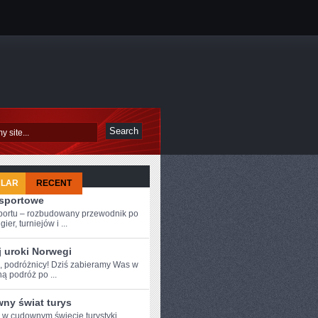
ULAR
RECENT
-sportowe
sportu – rozbudowany przewodnik po
ier, turniejów i ...
j uroki Norwegi
e, podróżnicy! Dziś ⁤zabieramy Was⁤ w
ą podróż po ...
ny świat turys
e w cudownym świecie turystyki