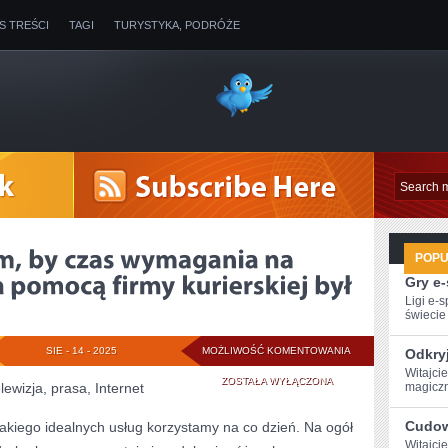
IS TREŚCI
TAGI
TURYSTYKA, PODRÓŻE
POP
Gry e
Ligi e-
świecie g
ZALEŻY
SIE - 14 - 2025
MOŻLIWOŚĆ KOMENTOWANIA
Odkry
Witajci
NAM
ZOSTAŁA WYŁĄCZONA
lewizja, prasa, Internet
magiczn
NA
Cudow
 jakiego idealnych usług korzystamy na co dzień. Na ogół
TYM,
Witajci