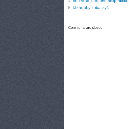
4.
http://ralf-juergens-heilpraktike
5.
kliknij aby zobaczyć
CATEGORIES:
TURYSTYKA, PODRÓŻE
Comments are closed.