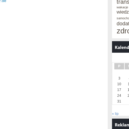
r.de
tran
wakacje 
wied
samoch
doda
zdr
P
3
10
17
24
31
« lip