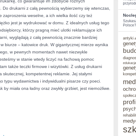
rukarkę, co gwarantuje im zdobycie różnych
przyrod
BY
 Do drukarni z całą pewnością wybierzemy się wtenczas,
Nocle
 zaproszenia weselne, a ich wielka ilość czy też
CZAS
Szukasz
ężko jest je wydrukować w domu. Z idealnych usług tego
WYMAGANIA
Polsce? 
edsiębiorcy, którzy pragną mieć ulotki reklamujące ich
NA
karni, wyglądają z całą pewnością znacznie bardziej
antyki
genet
PACZKĘ
 w biurze – katowice druk. W gigantycznej mierze wynika
bud
innego, w pewnych momentach nawet niezwykle
POSŁANA
diagno
 jesteśmy w stanie wtedy liczyć na fachową pomoc
ZA
edukacja
am także teczki firmowe i wizytówki. Z usług drukarni
genet
POMOCĄ
a skutecznej, kompetentnej reklamie. Jej stałymi
korepet
FIRMY
med
 typu wydawnictwa i indywidualni pisarze czy poeci.
 by miała ona ładny oraz zwykły grzbiet, jest niemożliwe.
ochro
KURIERSKIEJ
społec
BYŁ
prof
JAK
psych
rehabili
NAJKRÓTSZY
medy
szk