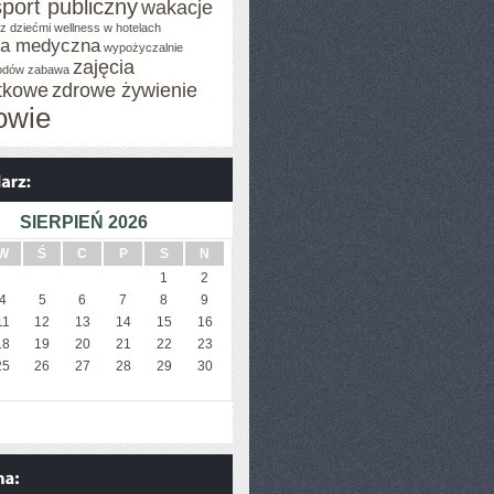
sport publiczny
wakacje
z dziećmi
wellness w hotelach
za medyczna
wypożyczalnie
zajęcia
odów
zabawa
tkowe
zdrowe żywienie
owie
SIERPIEŃ 2026
W
Ś
C
P
S
N
1
2
4
5
6
7
8
9
11
12
13
14
15
16
18
19
20
21
22
23
25
26
27
28
29
30