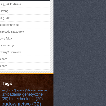
ię, jak to działa
stronę
się, jak
j pełny artykuł
szystkie szczegóły
owe fakty
by zobaczyć
gowany? Sprawdź
o sam
o sam
antyki
(27)
asertywność
apteka
(26)
badania genetyczne
(27)
(29)
biotechnologia
(29)
budownictwo
(32)