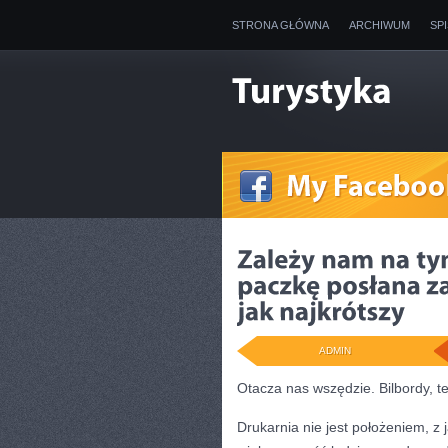
STRONA GŁÓWNA
ARCHIWUM
SP
ADMIN
Otacza nas wszędzie. Bilbordy, te
Drukarnia nie jest położeniem, z