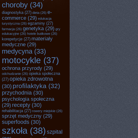
choroby
(34)
e-
diagnostyka
(27)
dieta
(26)
commerce
(29)
edukacja
egzaminy
(27)
turystyczna
(26)
genetyka
(29)
farmacja
(26)
gry
edukacyjne
(26)
hotele butikowe
(26)
materiały
korepetycje
(27)
medyczne
(29)
medycyna
(33)
motocykle
(37)
ochrona przyrody
(29)
opieka społeczna
odchudzanie
(26)
opieka zdrowotna
(27)
profilaktyka
(32)
(30)
przychodnia
(30)
psychologia społeczna
recepty
(30)
(29)
rehabilitacja
(27)
rowery miejskie
(26)
sprzęt medyczny
(29)
superfoods
(30)
szkoła
(38)
szpital