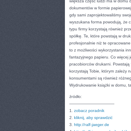
większa część ludzi ma w domu d
dokumentów w formie papierowej.
gdy sami zaprojektowaliśmy swoje
wyszukana forma powodują, że ci
typu firmy korzystają również prz
spółkę. Te, które powstają w dru
profesjonalnie niż te opracowane
to z możliwości wykorzystania 
fantazyjnego papieru. Co więcej
pracobiorców drukarni. Powstają t
korzystają Tobie, którym zależy n
konsumentami są również różnego
Wydrukowanie książki w domu, tak
źródło:
———————————
1.
zobacz poradnik
2.
kliknij, aby sprawdzić
3.
http://ralf-jaeger.de