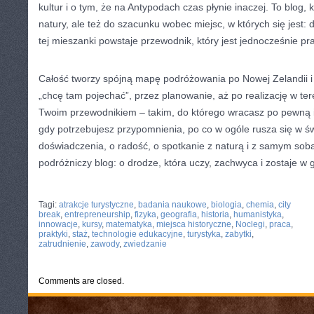
kultur i o tym, że na Antypodach czas płynie inaczej. To blog,
natury, ale też do szacunku wobec miejsc, w których się jest:
tej mieszanki powstaje przewodnik, który jest jednocześnie pr
Całość tworzy spójną mapę podróżowania po Nowej Zelandii i Au
„chcę tam pojechać”, przez planowanie, aż po realizację w te
Twoim przewodnikiem – takim, do którego wracasz po pewną in
gdy potrzebujesz przypomnienia, po co w ogóle rusza się w św
doświadczenia, o radość, o spotkanie z naturą i z samym sobą.
podróżniczy blog: o drodze, która uczy, zachwyca i zostaje w 
CATEGORIES:
TURYSTYKA, PODRÓŻE
Tagi:
atrakcje turystyczne
,
badania naukowe
,
biologia
,
chemia
,
city
break
,
entrepreneurship
,
fizyka
,
geografia
,
historia
,
humanistyka
,
innowacje
,
kursy
,
matematyka
,
miejsca historyczne
,
Noclegi
,
praca
,
praktyki
,
staż
,
technologie edukacyjne
,
turystyka
,
zabytki
,
zatrudnienie
,
zawody
,
zwiedzanie
Comments are closed.