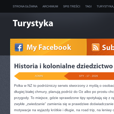
STRONA GŁÓWNA
ARCHIWUM
SPIS TREŚCI
TAGI
TURYSTYKA
ADMIN
STY - 17 - 2026
Polka w NZ to podróżniczy serwis stworzony z myślą o osobac
długiej białej chmury, planują podróż do Oz albo po prostu ch
przygody. To miejsce, gdzie sprawdzone tipy spotykają się z o
zwykłe „zwiedzanie” zamienia się w prawdziwe doświadczanie 
motywacje na wyjazdy krótkie i długie, na road trip, na leniw