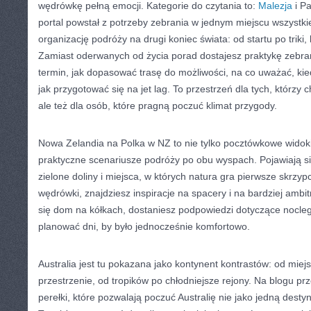
wędrówkę pełną emocji. Kategorie do czytania to:
Malezja
i P
portal powstał z potrzeby zebrania w jednym miejscu wszystk
organizację podróży na drugi koniec świata: od startu po triki, 
Zamiast oderwanych od życia porad dostajesz praktykę zebra
termin, jak dopasować trasę do możliwości, na co uważać, kie
jak przygotować się na jet lag. To przestrzeń dla tych, którz
ale też dla osób, które pragną poczuć klimat przygody.
Nowa Zelandia na Polka w NZ to nie tylko pocztówkowe widoki
praktyczne scenariusze podróży po obu wyspach. Pojawiają się 
zielone doliny i miejsca, w których natura gra pierwsze skrzypc
wędrówki, znajdziesz inspiracje na spacery i na bardziej ambit
się dom na kółkach, dostaniesz podpowiedzi dotyczące noclegó
planować dni, by było jednocześnie komfortowo.
Australia jest tu pokazana jako kontynent kontrastów: od miejs
przestrzenie, od tropików po chłodniejsze rejony. Na blogu prz
perełki, które pozwalają poczuć Australię nie jako jedną destyn