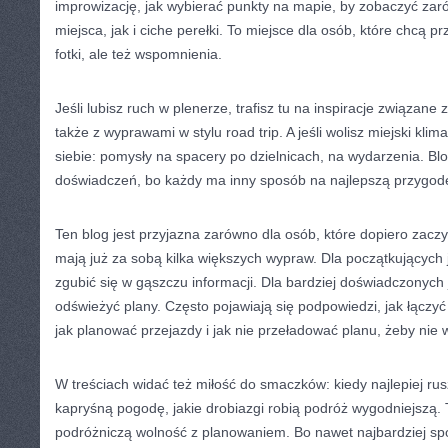
improwizację, jak wybierać punkty na mapie, by zobaczyć zar
miejsca, jak i ciche perełki. To miejsce dla osób, które chcą p
fotki, ale też wspomnienia.
Jeśli lubisz ruch w plenerze, trafisz tu na inspiracje związane
także z wyprawami w stylu road trip. A jeśli wolisz miejski klim
siebie: pomysły na spacery po dzielnicach, na wydarzenia. Bl
doświadczeń, bo każdy ma inny sposób na najlepszą przygod
Ten blog jest przyjazna zarówno dla osób, które dopiero zaczyna
mają już za sobą kilka większych wypraw. Dla początkujących 
zgubić się w gąszczu informacji. Dla bardziej doświadczonych
odświeżyć plany. Często pojawiają się podpowiedzi, jak łączyć
jak planować przejazdy i jak nie przeładować planu, żeby ni
W treściach widać też miłość do smaczków: kiedy najlepiej ru
kapryśną pogodę, jakie drobiazgi robią podróż wygodniejszą. T
podróżniczą wolność z planowaniem. Bo nawet najbardziej sp