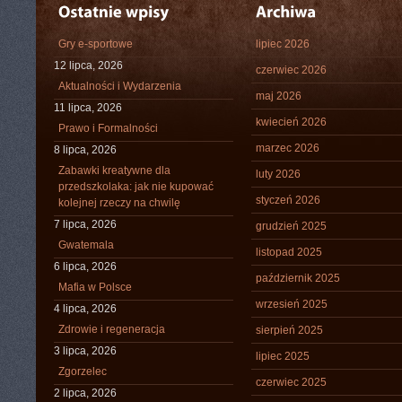
Gry e-sportowe
lipiec 2026
12 lipca, 2026
czerwiec 2026
Aktualności i Wydarzenia
maj 2026
11 lipca, 2026
kwiecień 2026
Prawo i Formalności
marzec 2026
8 lipca, 2026
Zabawki kreatywne dla
luty 2026
przedszkolaka: jak nie kupować
styczeń 2026
kolejnej rzeczy na chwilę
7 lipca, 2026
grudzień 2025
Gwatemala
listopad 2025
6 lipca, 2026
październik 2025
Mafia w Polsce
wrzesień 2025
4 lipca, 2026
Zdrowie i regeneracja
sierpień 2025
3 lipca, 2026
lipiec 2025
Zgorzelec
czerwiec 2025
2 lipca, 2026