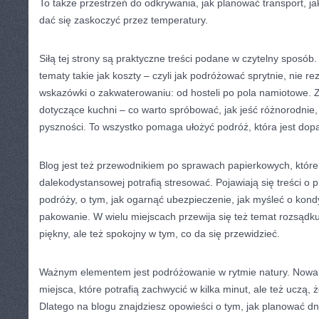
To także przestrzeń do odkrywania, jak planować transport, jak
dać się zaskoczyć przez temperatury.
Siłą tej strony są praktyczne treści podane w czytelny sposób.
tematy takie jak koszty – czyli jak podróżować sprytnie, nie r
wskazówki o zakwaterowaniu: od hosteli po pola namiotowe. 
dotyczące kuchni – co warto spróbować, jak jeść różnorodnie
pyszności. To wszystko pomaga ułożyć podróż, która jest dop
Blog jest też przewodnikiem po sprawach papierkowych, któr
dalekodystansowej potrafią stresować. Pojawiają się treści o 
podróży, o tym, jak ogarnąć ubezpieczenie, jak myśleć o kondy
pakowanie. W wielu miejscach przewija się też temat rozsądku
piękny, ale też spokojny w tym, co da się przewidzieć.
Ważnym elementem jest podróżowanie w rytmie natury. Nowa Ze
miejsca, które potrafią zachwycić w kilka minut, ale też uczą, 
Dlatego na blogu znajdziesz opowieści o tym, jak planować dn