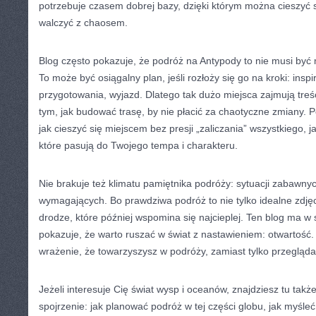
potrzebuje czasem dobrej bazy, dzięki którym można cieszyć 
walczyć z chaosem.
Blog często pokazuje, że podróż na Antypody to nie musi być 
To może być osiągalny plan, jeśli rozłoży się go na kroki: inspi
przygotowania, wyjazd. Dlatego tak dużo miejsca zajmują treś
tym, jak budować trasę, by nie płacić za chaotyczne zmiany. P
jak cieszyć się miejscem bez presji „zaliczania” wszystkiego, 
które pasują do Twojego tempa i charakteru.
Nie brakuje też klimatu pamiętnika podróży: sytuacji zabawn
wymagających. Bo prawdziwa podróż to nie tylko idealne zdjęc
drodze, które później wspomina się najcieplej. Ten blog ma w 
pokazuje, że warto ruszać w świat z nastawieniem: otwartość.
wrażenie, że towarzyszysz w podróży, zamiast tylko przegląda
Jeżeli interesuje Cię świat wysp i oceanów, znajdziesz tu takż
spojrzenie: jak planować podróż w tej części globu, jak myśleć