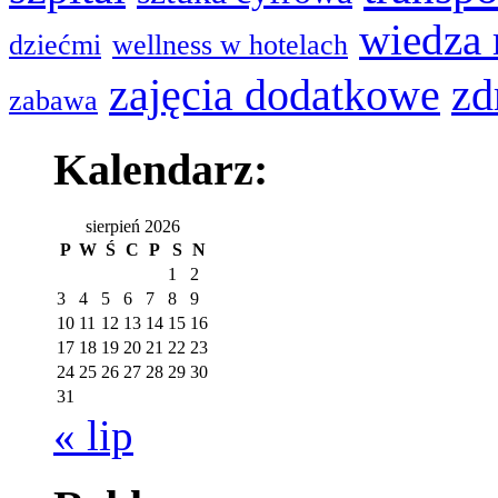
wiedza
dziećmi
wellness w hotelach
zajęcia dodatkowe
zd
zabawa
Kalendarz:
sierpień 2026
P
W
Ś
C
P
S
N
1
2
3
4
5
6
7
8
9
10
11
12
13
14
15
16
17
18
19
20
21
22
23
24
25
26
27
28
29
30
31
« lip