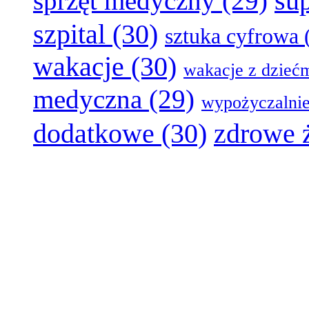
su
sprzęt medyczny
(29)
szpital
(30)
sztuka cyfrowa
wakacje
(30)
wakacje z dzieć
medyczna
(29)
wypożyczalni
dodatkowe
(30)
zdrowe 