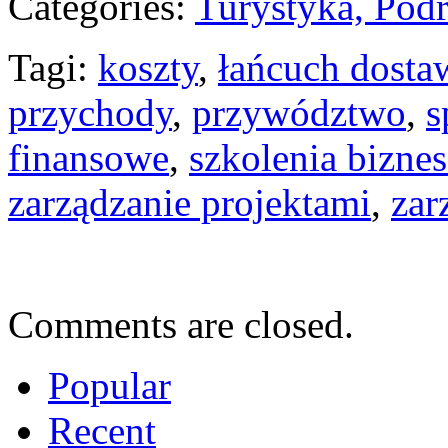
Categories:
Turystyka, Pod
Tagi:
koszty
,
łańcuch dosta
przychody
,
przywództwo
,
s
finansowe
,
szkolenia bizne
zarządzanie projektami
,
zar
Comments are closed.
Popular
Recent