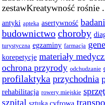
zestawKreatywność rośnie .
badani
antyki
asertywność
apteka
choroby
budownictwo
dia
gene
egzaminy
turystyczna
farmacja
materiały medycz
korepetycje
ochrona przyrody
odchudzanie
profilaktyka
przychodnia
sprzę
rehabilitacja
rowery miejskie
transpo
szpital
sztuka cyfrowa