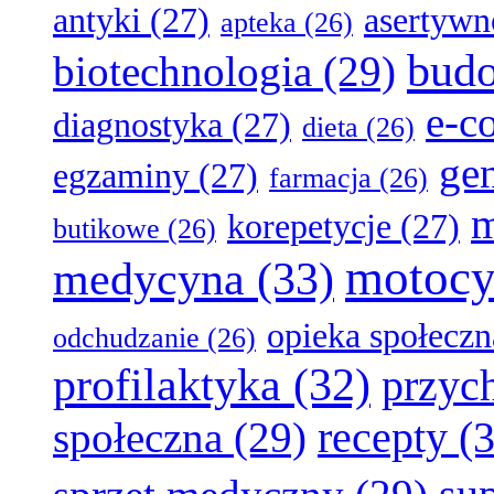
antyki
(27)
asertywn
apteka
(26)
bud
biotechnologia
(29)
e-c
diagnostyka
(27)
dieta
(26)
ge
egzaminy
(27)
farmacja
(26)
m
korepetycje
(27)
butikowe
(26)
motocy
medycyna
(33)
opieka społeczn
odchudzanie
(26)
profilaktyka
(32)
przyc
recepty
(3
społeczna
(29)